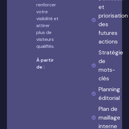
renforcer
et
votre
priorisation
visibilité et
des
attirer
futures
plus de
visiteurs
actions
qualifiés.
Stratégie
À partir
de
de :
mots-
clés
Planning
éditorial
Plan de
maillage
interne