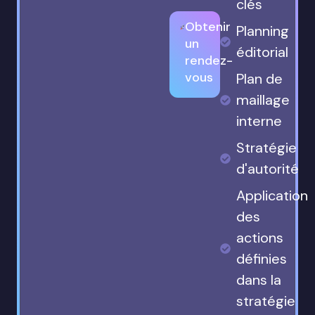
clés
Obtenir
Planning
un
éditorial
rendez-
vous
Plan de
maillage
interne
Stratégie
d'autorité
Application
des
actions
définies
dans la
stratégie