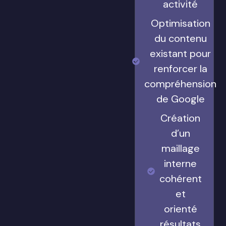
activité
Optimisation
du contenu
existant pour
renforcer la
compréhension
de Google
Création
d’un
maillage
interne
cohérent
et
orienté
résultats