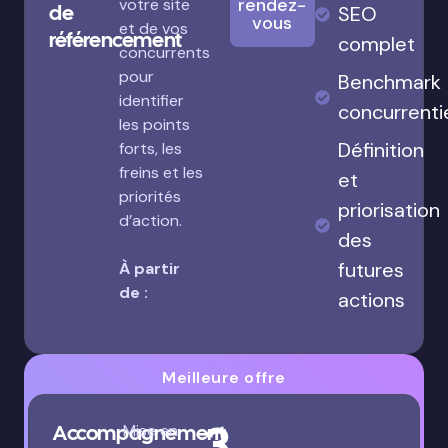
rendez-
votre site
de
SEO
vous
et de vos
référencement
complet
concurrents
pour
Benchmark
identifier
concurrenti
les points
Définition
forts, les
freins et les
et
priorités
priorisation
d’action.
des
futures
À partir
de :
actions
Meilleure offre
3
Accompagnement
Mise en