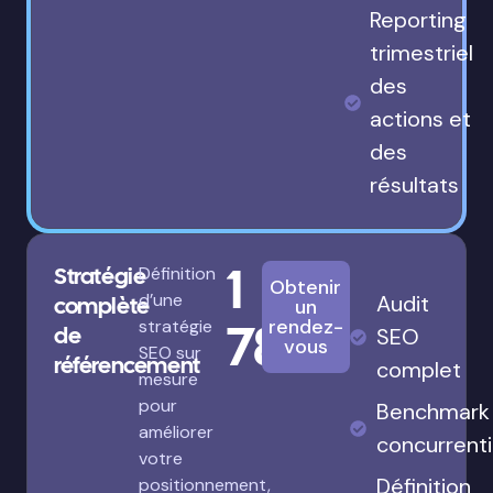
Reporting
trimestriel
des
actions et
des
résultats
1
Stratégie
Définition
Obtenir
d’une
Audit
complète
un
780€
rendez-
stratégie
de
SEO
vous
SEO sur
référencement
complet
mesure
pour
Benchmark
améliorer
concurrenti
votre
Définition
positionnement,