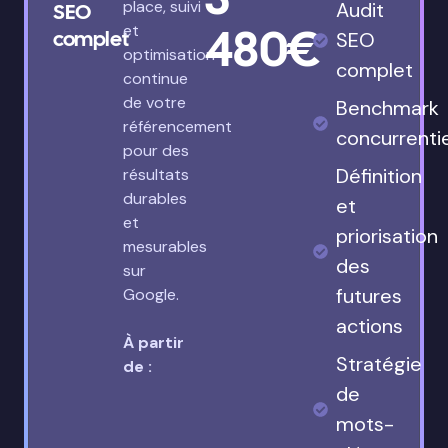
place, suivi
Audit
SEO
480€
et
complet
SEO
optimisation
complet
continue
de votre
Benchmark
référencement
concurrenti
pour des
Définition
résultats
durables
et
et
priorisation
mesurables
des
sur
futures
Google.
actions
À partir
Stratégie
de :
de
mots-