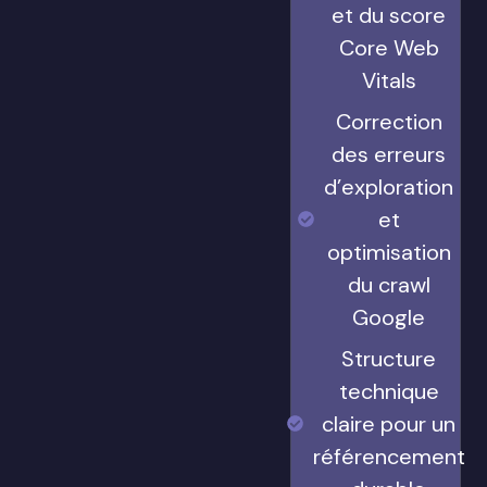
et du score
Core Web
Vitals
Correction
des erreurs
d’exploration
et
optimisation
du crawl
Google
Structure
technique
claire pour un
référencement