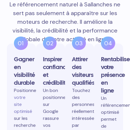
Le référencement naturel à Sallanches ne
sert pas seulement à apparaître sur les
moteurs de recherche. Il améliore la
visibilité, la crédibilité et la performance
globale de votre activité en ligne.
01
02
03
04
Gagner
Inspirer
Attirer
Rentabilise
en
confiance
des
votre
visibilité
et
visiteurs
présence
durable
crédibilité
qualifiés
en
ligne
Positionnez
Un bon
Touchez
votre
positionnement
des
Un
site
sur
personnes
référenceme
optimisé
Google
réellement
optimisé
sur les
rassure
intéressées
permet
recherches
vos
par
de