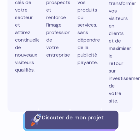
clés de
prospects
vos
transformer
votre
et
produits
vos
secteur
renforce
ou
visiteurs
et
l’image
services,
en
attirez
professionnelle
sans
clients
continuellement
de
dépendre
et de
de
votre
de la
maximiser
nouveaux
entreprise.
publicité
le
visiteurs
payante.
retour
qualifiés.
sur
investisseme
de
votre
site.
Discuter de mon projet