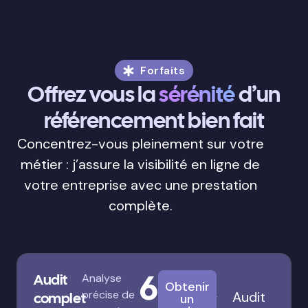
Forfaits
Offrez vous la
sérénité
d’un
référencement bien fait
Concentrez-vous pleinement sur votre
métier : j’assure la visibilité en ligne de
votre entreprise avec une prestation
complète.
680€
Audit
Analyse
Obtenir
précise de
Audit
complet
un