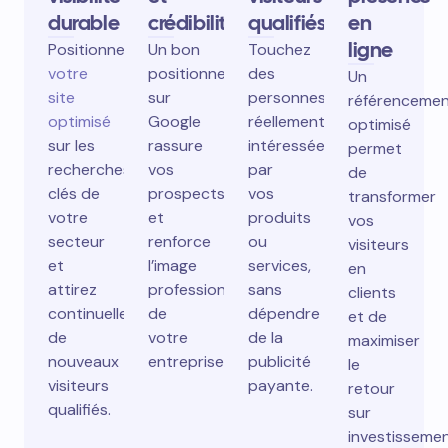
durable
crédibilité
qualifiés
en
ligne
Positionnez
Un bon
Touchez
votre
positionnement
des
Un
site
sur
personnes
référenceme
optimisé
Google
réellement
optimisé
sur les
rassure
intéressées
permet
recherches
vos
par
de
clés de
prospects
vos
transformer
votre
et
produits
vos
secteur
renforce
ou
visiteurs
et
l’image
services,
en
attirez
professionnelle
sans
clients
continuellement
de
dépendre
et de
de
votre
de la
maximiser
nouveaux
entreprise.
publicité
le
visiteurs
payante.
retour
qualifiés.
sur
investisseme