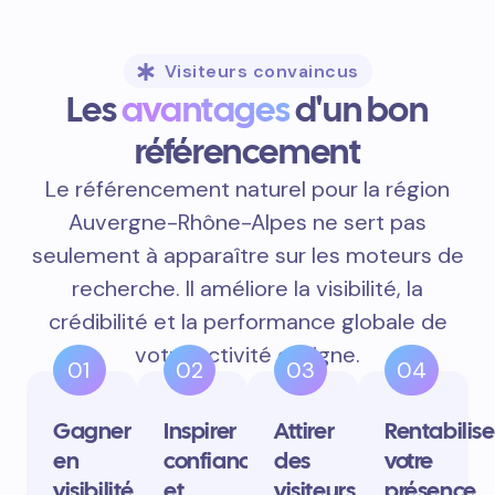
Visiteurs convaincus
Les
avantages
d'un bon
référencement
Le référencement naturel pour la région
Auvergne-Rhône-Alpes ne sert pas
seulement à apparaître sur les moteurs de
recherche. Il améliore la visibilité, la
crédibilité et la performance globale de
votre activité en ligne.
01
02
03
04
Gagner
Inspirer
Attirer
Rentabilise
en
confiance
des
votre
visibilité
et
visiteurs
présence