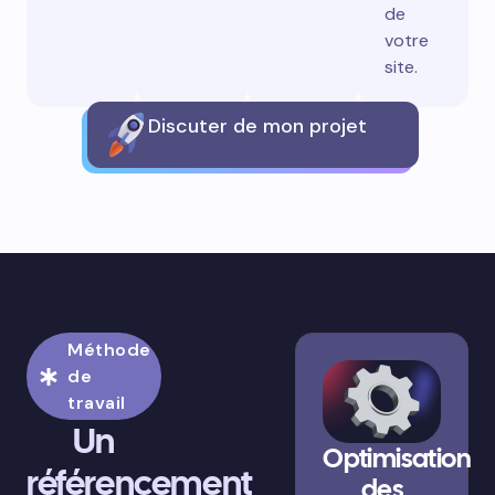
de
votre
site.
Discuter de mon projet
Méthode
de
travail
Un
Optimisation
référencement
des