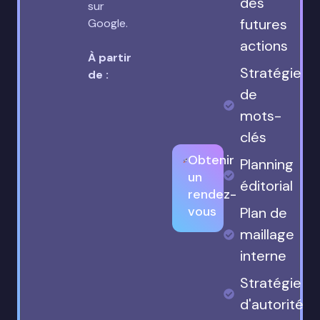
des
sur
futures
Google.
actions
À partir
Stratégie
de :
de
mots-
clés
Obtenir
Planning
un
éditorial
rendez-
vous
Plan de
maillage
interne
Stratégie
d'autorité