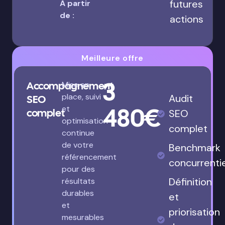
futures
À partir
de :
actions
Meilleure offre
3
Accompagnement
Mise en
place, suivi
Audit
SEO
480€
et
complet
SEO
optimisation
complet
continue
de votre
Benchmark
référencement
concurrenti
pour des
Définition
résultats
durables
et
et
priorisation
mesurables