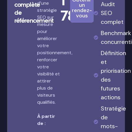
1
d’une
Audit
complète
un
780€
rendez-
stratégie
de
SEO
vous
SEO sur
référencement
complet
mesure
pour
Benchmark
améliorer
concurrenti
votre
Définition
positionnement,
renforcer
et
votre
priorisation
visibilité et
des
attirer
futures
plus de
visiteurs
actions
qualifiés.
Stratégie
À partir
de
de :
mots-