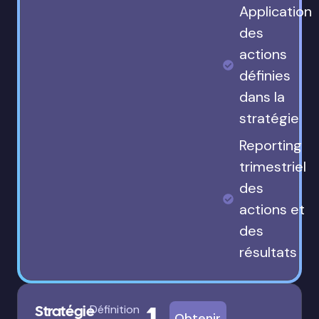
Application
des
actions
définies
dans la
stratégie
Reporting
trimestriel
des
actions et
des
résultats
Stratégie
Définition
Obtenir