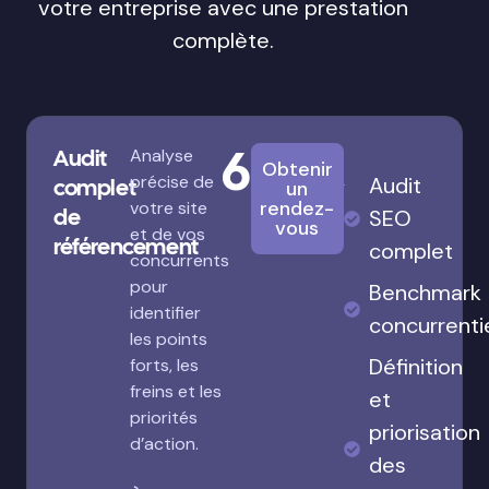
votre entreprise avec une prestation
complète.
680€
Audit
Analyse
Obtenir
précise de
Audit
complet
un
rendez-
votre site
de
SEO
vous
et de vos
référencement
complet
concurrents
pour
Benchmark
identifier
concurrenti
les points
Définition
forts, les
freins et les
et
priorités
priorisation
d’action.
des