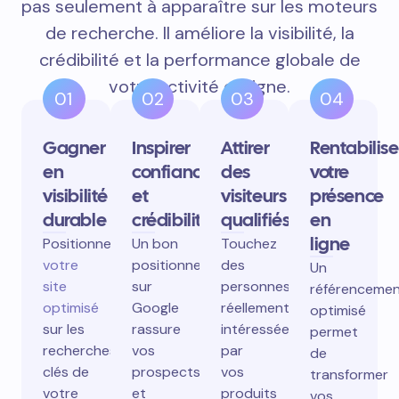
pas seulement à apparaître sur les moteurs
de recherche. Il améliore la visibilité, la
crédibilité et la performance globale de
votre activité en ligne.
01
02
03
04
Gagner
Inspirer
Attirer
Rentabilise
en
confiance
des
votre
visibilité
et
visiteurs
présence
durable
crédibilité
qualifiés
en
ligne
Positionnez
Un bon
Touchez
votre
positionnement
des
Un
site
sur
personnes
référenceme
optimisé
Google
réellement
optimisé
sur les
rassure
intéressées
permet
recherches
vos
par
de
clés de
prospects
vos
transformer
votre
et
produits
vos