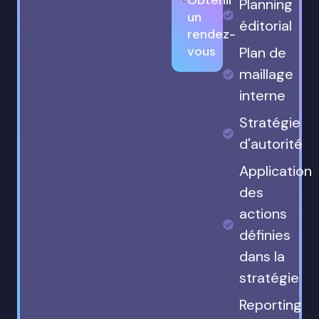
Planning
un
éditorial
rendez-
vous
Plan de
maillage
interne
Stratégie
d'autorité
Application
des
actions
définies
dans la
stratégie
Reporting