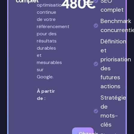
480€
complet
SEO
optimisation
complet
continue
de votre
Benchmark
référencement
concurrenti
pour des
Définition
résultats
durables
et
et
priorisation
mesurables
des
sur
futures
Google.
actions
À partir
Stratégie
de :
de
mots-
clés
Obtenir