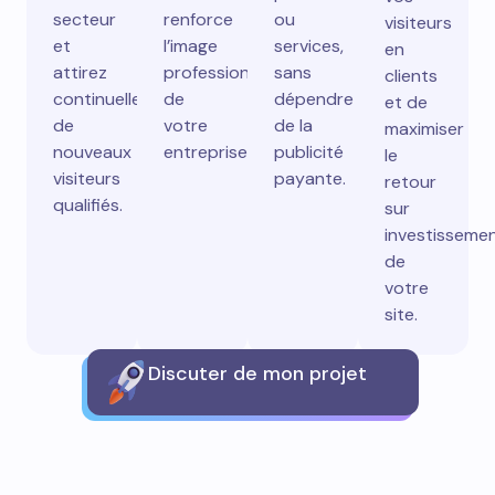
secteur
renforce
ou
visiteurs
et
l’image
services,
en
attirez
professionnelle
sans
clients
continuellement
de
dépendre
et de
de
votre
de la
maximiser
nouveaux
entreprise.
publicité
le
visiteurs
payante.
retour
qualifiés.
sur
investisseme
de
votre
site.
Discuter de mon projet