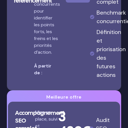
référencement
complet
concurrents
pour
Benchmark
identifier
concurrenti
les points
Définition
forts, les
freins et les
et
priorités
priorisation
d’action.
des
futures
À partir
de :
actions
Meilleure offre
3
Accompagnement
Mise en
place, suivi
Audit
SEO
et