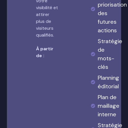
votre
priorisation
visibilité et
des
attirer
futures
plus de
visiteurs
actions
qualifiés.
Stratégie
À partir
de
de :
mots-
clés
Planning
éditorial
Plan de
maillage
interne
Stratégie