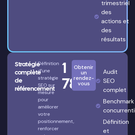
trimestriel
des
actions et
des
résultats
1
Stratégie
Définition
Obtenir
d’une
Audit
complète
un
780€
rendez-
stratégie
de
SEO
vous
SEO sur
référencement
complet
mesure
pour
Benchmark
améliorer
concurrenti
votre
Définition
positionnement,
renforcer
et