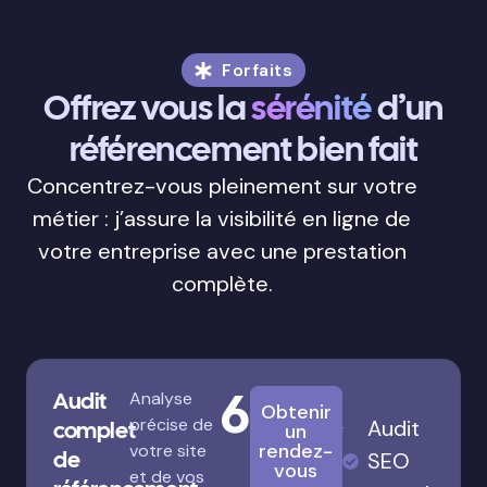
Forfaits
Offrez vous la
sérénité
d’un
référencement bien fait
Concentrez-vous pleinement sur votre
métier : j’assure la visibilité en ligne de
votre entreprise avec une prestation
complète.
680€
Audit
Analyse
Obtenir
précise de
Audit
complet
un
rendez-
votre site
de
SEO
vous
et de vos