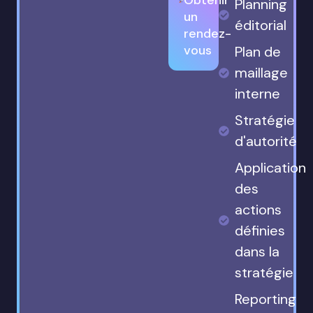
Planning
un
éditorial
rendez-
vous
Plan de
maillage
interne
Stratégie
d'autorité
Application
des
actions
définies
dans la
stratégie
Reporting