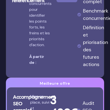
référencement
complet
concurrents
pour
Benchmark
identifier
concurrenti
les points
Définition
forts, les
freins et les
et
priorités
priorisation
d’action.
des
futures
À partir
de :
actions
Meilleure offre
3
Accompagnement
Mise en
place, suivi
Audit
SEO
et