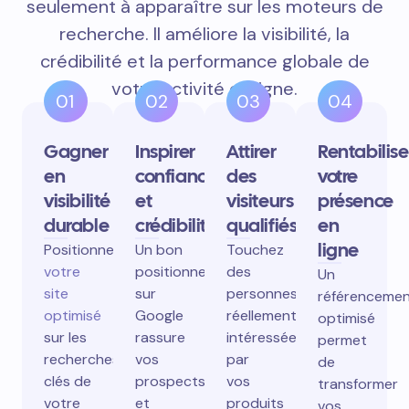
seulement à apparaître sur les moteurs de
recherche. Il améliore la visibilité, la
crédibilité et la performance globale de
votre activité en ligne.
01
02
03
04
Gagner
Inspirer
Attirer
Rentabilise
en
confiance
des
votre
visibilité
et
visiteurs
présence
durable
crédibilité
qualifiés
en
ligne
Positionnez
Un bon
Touchez
votre
positionnement
des
Un
site
sur
personnes
référenceme
optimisé
Google
réellement
optimisé
sur les
rassure
intéressées
permet
recherches
vos
par
de
clés de
prospects
vos
transformer
votre
et
produits
vos