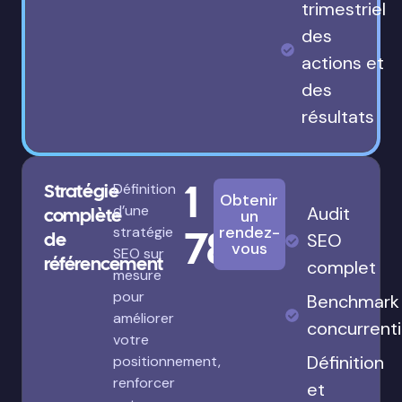
trimestriel
des
actions et
des
résultats
1
Stratégie
Définition
Obtenir
d’une
Audit
complète
un
780€
rendez-
stratégie
de
SEO
vous
SEO sur
référencement
complet
mesure
pour
Benchmark
améliorer
concurrenti
votre
Définition
positionnement,
renforcer
et