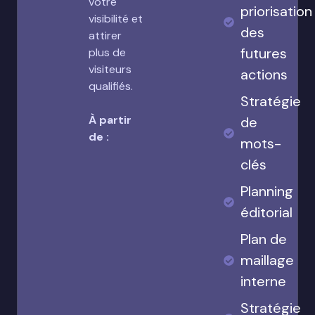
votre
priorisation
visibilité et
des
attirer
futures
plus de
visiteurs
actions
qualifiés.
Stratégie
À partir
de
de :
mots-
clés
Planning
éditorial
Plan de
maillage
interne
Stratégie