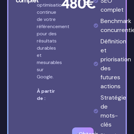
480€
complet
SEO
optimisation
complet
continue
de votre
Benchmark
référencement
concurrenti
pour des
Définition
résultats
durables
et
et
priorisation
mesurables
des
sur
futures
Google.
actions
À partir
Stratégie
de :
de
mots-
clés
Obtenir