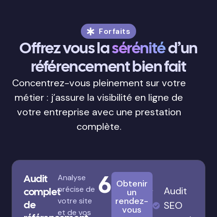
Forfaits
Offrez vous la
sérénité
d’un
référencement bien fait
Concentrez-vous pleinement sur votre
métier : j’assure la visibilité en ligne de
votre entreprise avec une prestation
complète.
680€
Audit
Analyse
Obtenir
précise de
Audit
complet
un
rendez-
votre site
de
SEO
vous
et de vos