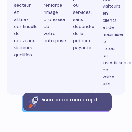
secteur
renforce
ou
visiteurs
et
l’image
services,
en
attirez
professionnelle
sans
clients
continuellement
de
dépendre
et de
de
votre
de la
maximiser
nouveaux
entreprise.
publicité
le
visiteurs
payante.
retour
qualifiés.
sur
investisseme
de
votre
site.
Discuter de mon projet