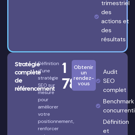
trimestriel
des
actions et
des
résultats
1
Stratégie
Définition
Obtenir
d’une
Audit
complète
un
780€
rendez-
stratégie
de
SEO
vous
SEO sur
référencement
complet
mesure
pour
Benchmark
améliorer
concurrenti
votre
Définition
positionnement,
renforcer
et