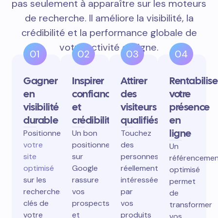
pas seulement à apparaître sur les moteurs
de recherche. Il améliore la visibilité, la
crédibilité et la performance globale de
votre activité en ligne.
01
02
03
04
Gagner
Inspirer
Attirer
Rentabilise
en
confiance
des
votre
visibilité
et
visiteurs
présence
durable
crédibilité
qualifiés
en
ligne
Positionnez
Un bon
Touchez
votre
positionnement
des
Un
site
sur
personnes
référenceme
optimisé
Google
réellement
optimisé
sur les
rassure
intéressées
permet
recherches
vos
par
de
clés de
prospects
vos
transformer
votre
et
produits
vos