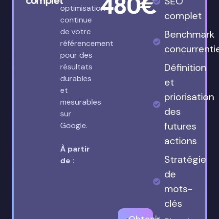
480€
complet
SEO
optimisation
complet
continue
de votre
Benchmark
référencement
concurrenti
pour des
Définition
résultats
durables
et
et
priorisation
mesurables
des
sur
futures
Google.
actions
À partir
Stratégie
de :
de
mots-
clés
Obtenir