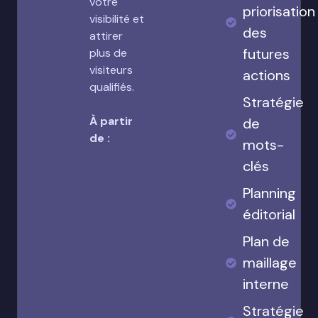
votre
priorisation
visibilité et
des
attirer
futures
plus de
visiteurs
actions
qualifiés.
Stratégie
À partir
de
de :
mots-
clés
Planning
éditorial
Plan de
maillage
interne
Stratégie