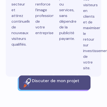
secteur
renforce
ou
visiteurs
et
l’image
services,
en
attirez
professionnelle
sans
clients
continuellement
de
dépendre
et de
de
votre
de la
maximiser
nouveaux
entreprise.
publicité
le
visiteurs
payante.
retour
qualifiés.
sur
investisseme
de
votre
site.
Discuter de mon projet