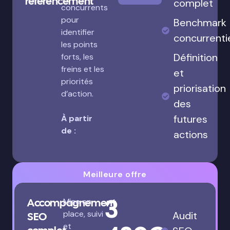
référencement
complet
concurrents
pour
Benchmark
identifier
concurrenti
les points
Définition
forts, les
freins et les
et
priorités
priorisation
d’action.
des
futures
À partir
de :
actions
Meilleure offre
3
Accompagnement
Mise en
place, suivi
Audit
SEO
et