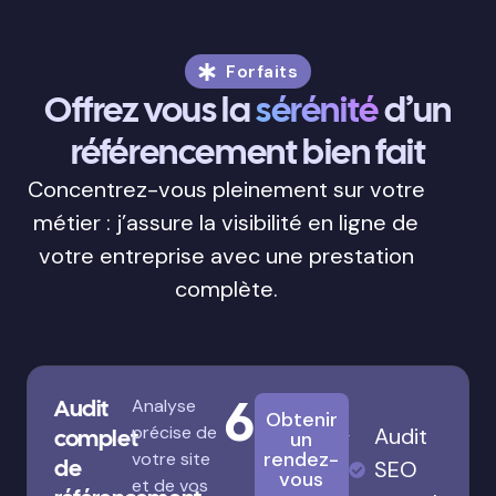
Forfaits
Offrez vous la
sérénité
d’un
référencement bien fait
Concentrez-vous pleinement sur votre
métier : j’assure la visibilité en ligne de
votre entreprise avec une prestation
complète.
680€
Audit
Analyse
Obtenir
précise de
Audit
complet
un
rendez-
votre site
de
SEO
vous
et de vos