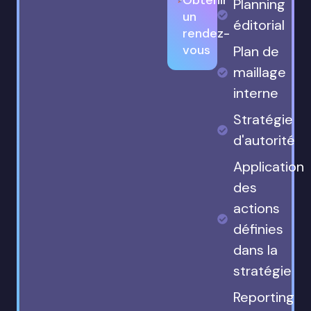
Planning
un
éditorial
rendez-
vous
Plan de
maillage
interne
Stratégie
d'autorité
Application
des
actions
définies
dans la
stratégie
Reporting