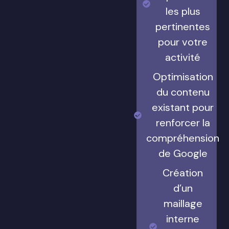
les plus
pertinentes
pour votre
activité
Optimisation
du contenu
existant pour
renforcer la
compréhension
de Google
Création
d’un
maillage
interne