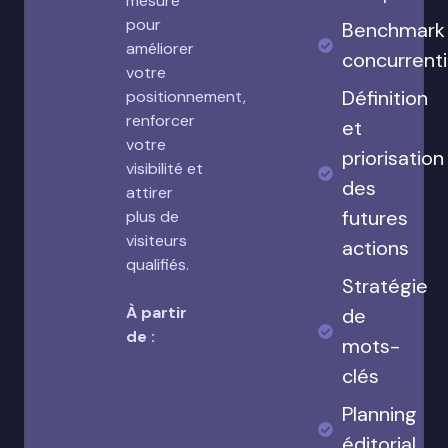
mesure
pour
Benchmark
améliorer
concurrenti
votre
Définition
positionnement,
renforcer
et
votre
priorisation
visibilité et
des
attirer
futures
plus de
visiteurs
actions
qualifiés.
Stratégie
À partir
de
de :
mots-
clés
Planning
éditorial