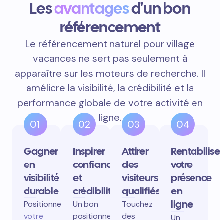
Les
avantages
d'un bon
référencement
Le référencement naturel pour village
vacances ne sert pas seulement à
apparaître sur les moteurs de recherche. Il
améliore la visibilité, la crédibilité et la
performance globale de votre activité en
ligne.
01
02
03
04
Gagner
Inspirer
Attirer
Rentabilise
en
confiance
des
votre
visibilité
et
visiteurs
présence
durable
crédibilité
qualifiés
en
ligne
Positionnez
Un bon
Touchez
votre
positionnement
des
Un