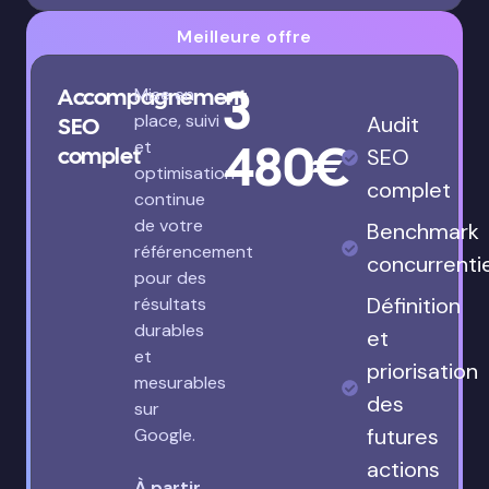
Meilleure offre
3
Accompagnement
Mise en
place, suivi
Audit
SEO
480€
et
complet
SEO
optimisation
complet
continue
de votre
Benchmark
référencement
concurrenti
pour des
Définition
résultats
durables
et
et
priorisation
mesurables
des
sur
futures
Google.
actions
À partir