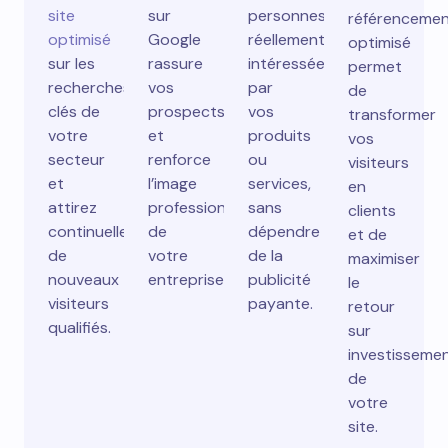
site
sur
personnes
référenceme
optimisé
Google
réellement
optimisé
sur les
rassure
intéressées
permet
recherches
vos
par
de
clés de
prospects
vos
transformer
votre
et
produits
vos
secteur
renforce
ou
visiteurs
et
l’image
services,
en
attirez
professionnelle
sans
clients
continuellement
de
dépendre
et de
de
votre
de la
maximiser
nouveaux
entreprise.
publicité
le
visiteurs
payante.
retour
qualifiés.
sur
investisseme
de
votre
site.