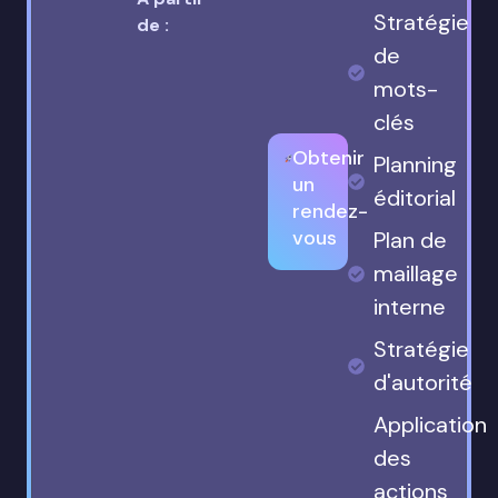
Stratégie
de :
de
mots-
clés
Obtenir
Planning
un
éditorial
rendez-
vous
Plan de
maillage
interne
Stratégie
d'autorité
Application
des
actions