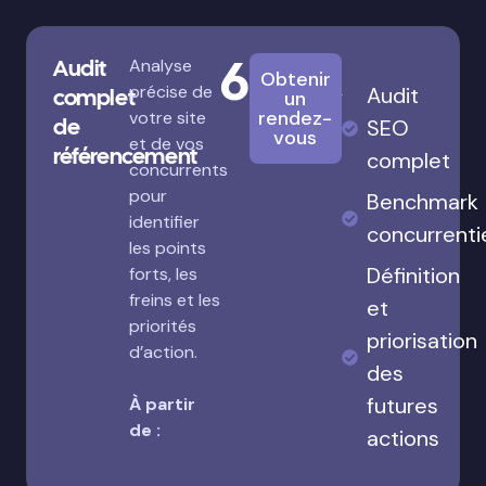
680€
Audit
Analyse
Obtenir
précise de
Audit
complet
un
rendez-
votre site
de
SEO
vous
et de vos
référencement
complet
concurrents
pour
Benchmark
identifier
concurrenti
les points
Définition
forts, les
freins et les
et
priorités
priorisation
d’action.
des
futures
À partir
de :
actions