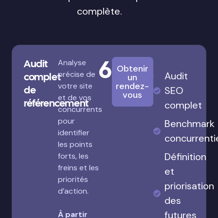
complète.
680€
Audit
Analyse
Obtenir
précise de
Audit
complet
un
rendez-
votre site
de
SEO
vous
et de vos
référencement
complet
concurrents
pour
Benchmark
identifier
concurrenti
les points
Définition
forts, les
freins et les
et
priorités
priorisation
d’action.
des
futures
À partir