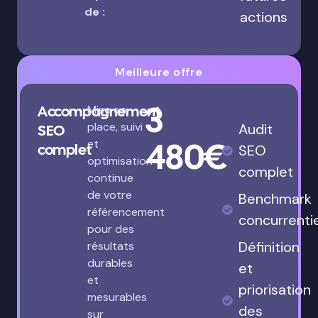
de :
actions
Meilleure offre
3
Accompagnement
Mise en
place, suivi
Audit
SEO
480€
et
complet
SEO
optimisation
complet
continue
de votre
Benchmark
référencement
concurrenti
pour des
Définition
résultats
durables
et
et
priorisation
mesurables
des
sur