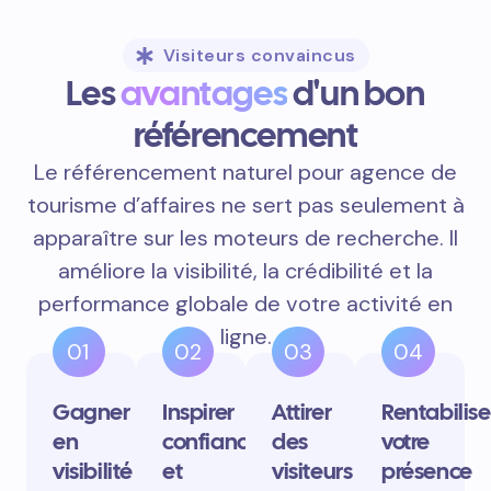
Visiteurs convaincus
Les
avantages
d'un bon
référencement
Le référencement naturel pour agence de
tourisme d’affaires ne sert pas seulement à
apparaître sur les moteurs de recherche. Il
améliore la visibilité, la crédibilité et la
performance globale de votre activité en
ligne.
01
02
03
04
Gagner
Inspirer
Attirer
Rentabilise
en
confiance
des
votre
visibilité
et
visiteurs
présence