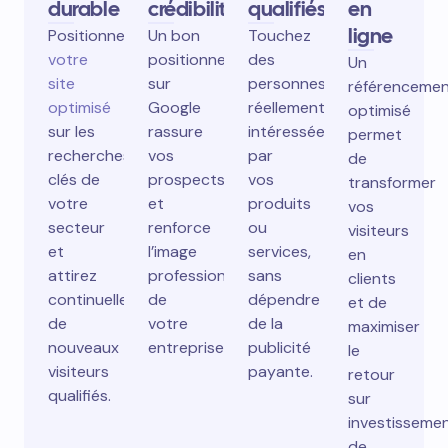
durable
crédibilité
qualifiés
en
ligne
Positionnez
Un bon
Touchez
votre
positionnement
des
Un
site
sur
personnes
référenceme
optimisé
Google
réellement
optimisé
sur les
rassure
intéressées
permet
recherches
vos
par
de
clés de
prospects
vos
transformer
votre
et
produits
vos
secteur
renforce
ou
visiteurs
et
l’image
services,
en
attirez
professionnelle
sans
clients
continuellement
de
dépendre
et de
de
votre
de la
maximiser
nouveaux
entreprise.
publicité
le
visiteurs
payante.
retour
qualifiés.
sur
investisseme
de