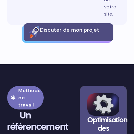
votre
site.
Discuter de mon projet
Méthode
de
travail
Un
Optimisation
référencement
des