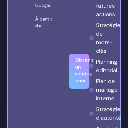
futures
Google.
actions
À partir
Stratégie
de :
de
mots-
clés
Obtenir
Planning
un
éditorial
rendez-
vous
Plan de
maillage
interne
Stratégie
d'autorité