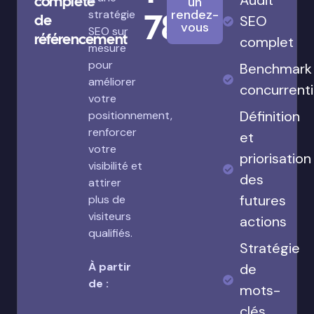
Audit
complète
un
780€
rendez-
stratégie
de
SEO
vous
SEO sur
référencement
complet
mesure
pour
Benchmark
améliorer
concurrenti
votre
Définition
positionnement,
renforcer
et
votre
priorisation
visibilité et
des
attirer
futures
plus de
visiteurs
actions
qualifiés.
Stratégie
À partir
de
de :
mots-
clés