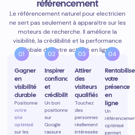
référencement
Le référencement naturel pour electricien
ne sert pas seulement à apparaître sur les
moteurs de recherche. Il améliore la
visibilité, la crédibilité et la performance
globale de votre activité en ligne.
01
02
03
04
Gagner
Inspirer
Attirer
Rentabilise
en
confiance
des
votre
visibilité
et
visiteurs
présence
durable
crédibilité
qualifiés
en
ligne
Positionnez
Un bon
Touchez
votre
positionnement
des
Un
site
sur
personnes
référenceme
optimisé
Google
réellement
optimisé
sur les
rassure
intéressées
permet