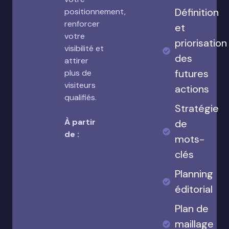
Définition
positionnement,
renforcer
et
votre
priorisation
visibilité et
des
attirer
futures
plus de
visiteurs
actions
qualifiés.
Stratégie
À partir
de
de :
mots-
clés
Planning
éditorial
Plan de
maillage