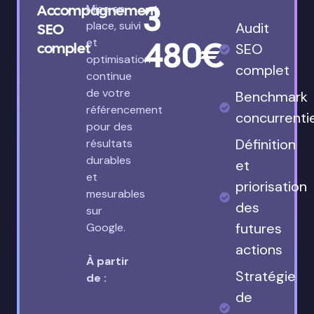
3
Accompagnement
Mise en
place, suivi
Audit
SEO
480€
et
complet
SEO
optimisation
complet
continue
de votre
Benchmark
référencement
concurrenti
pour des
Définition
résultats
durables
et
et
priorisation
mesurables
des
sur
futures
Google.
actions
À partir
Stratégie
de :
de