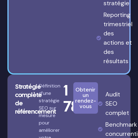
stratégie
Reporting
trimestriel
des
actions et
des
résultats
1
Stratégie
Définition
Obtenir
d’une
Audit
complète
un
780€
rendez-
stratégie
de
SEO
vous
SEO sur
référencement
complet
mesure
pour
Benchmark
améliorer
concurrenti
votre