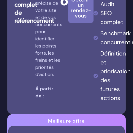
680€
précise de
Audit
complet
un
rendez-
votre site
de
SEO
vous
et de vos
référencement
complet
concurrents
pour
Benchmark
identifier
concurrenti
les points
Définition
forts, les
freins et les
et
priorités
priorisation
d’action.
des
futures
À partir
de :
actions
Meilleure offre