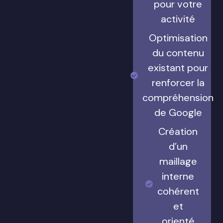
pour votre
activité
Optimisation
du contenu
existant pour
renforcer la
compréhension
de Google
Création
d’un
maillage
interne
cohérent
et
orienté