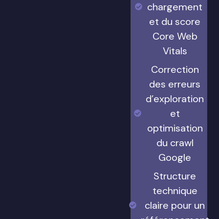
chargement
et du score
Core Web
Vitals
Correction
des erreurs
d’exploration
et
optimisation
du crawl
Google
Structure
technique
claire pour un