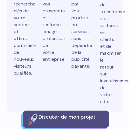
recherches
vos
par
de
clés de
prospects
vos
transformer
votre
et
produits
vos
secteur
renforce
ou
visiteurs
et
l’image
services,
en
attirez
professionnelle
sans
clients
continuellement
de
dépendre
et de
de
votre
de la
maximiser
nouveaux
entreprise.
publicité
le
visiteurs
payante.
retour
qualifiés.
sur
investisseme
de
votre
site.
Discuter de mon projet