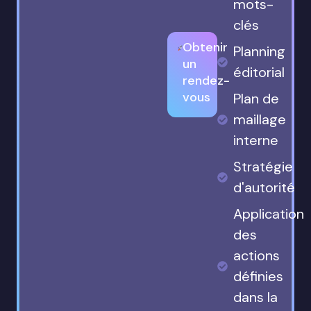
mots-
clés
Obtenir
Planning
un
éditorial
rendez-
vous
Plan de
maillage
interne
Stratégie
d'autorité
Application
des
actions
définies
dans la