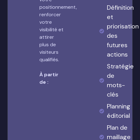
Définition
positionnement,
renforcer
et
votre
priorisation
visibilité et
des
attirer
futures
plus de
visiteurs
actions
qualifiés.
Stratégie
À partir
de
de :
mots-
clés
Planning
éditorial
Plan de
maillage