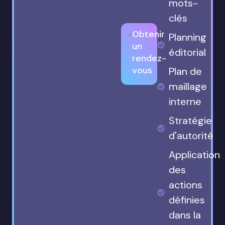
mots-
clés
Obtenir
Planning
un
éditorial
rendez-
vous
Plan de
maillage
interne
Stratégie
d'autorité
Application
des
actions
définies
dans la