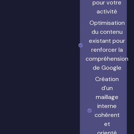
pour votre
activité
Optimisation
du contenu
existant pour
renforcer la
compréhension
de Google
Création
d’un
maillage
interne
cohérent
et
orienté