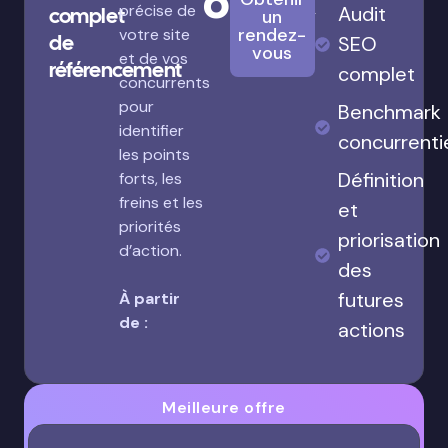
680€
précise de
Audit
complet
un
rendez-
votre site
de
SEO
vous
et de vos
référencement
complet
concurrents
pour
Benchmark
identifier
concurrenti
les points
Définition
forts, les
freins et les
et
priorités
priorisation
d’action.
des
futures
À partir
de :
actions
Meilleure offre