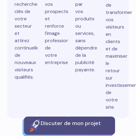
recherches
vos
par
de
clés de
prospects
vos
transformer
votre
et
produits
vos
secteur
renforce
ou
visiteurs
et
l’image
services,
en
attirez
professionnelle
sans
clients
continuellement
de
dépendre
et de
de
votre
de la
maximiser
nouveaux
entreprise.
publicité
le
visiteurs
payante.
retour
qualifiés.
sur
investisseme
de
votre
site.
Discuter de mon projet