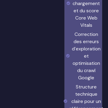
chargement
et du score
Core Web
Vitals
Correction
des erreurs
d’exploration
et
optimisation
du crawl
Google
Structure
technique
claire pour un