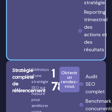
stratégie
Reporting
trimestriel
des
actions et
des
résultats
1
Stratégie
Définition
Obtenir
d’une
Audit
complète
un
780€
rendez-
stratégie
de
SEO
vous
SEO sur
référencement
complet
mesure
pour
Benchmark
améliorer
concurrenti
votre