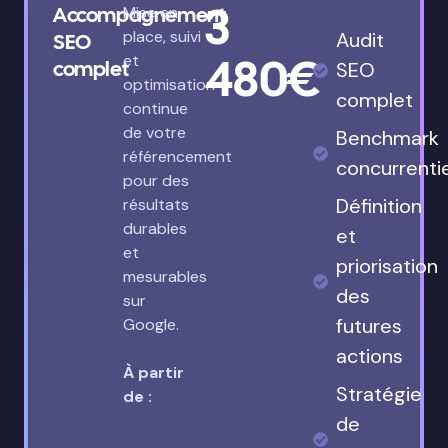
3
Accompagnement
Mise en
place, suivi
Audit
SEO
480€
et
complet
SEO
optimisation
complet
continue
de votre
Benchmark
référencement
concurrenti
pour des
Définition
résultats
durables
et
et
priorisation
mesurables
des
sur
futures
Google.
actions
À partir
Stratégie
de :
de