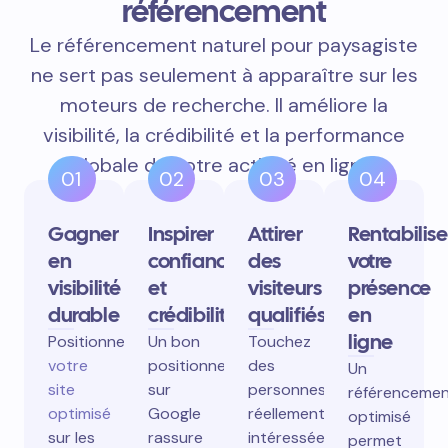
référencement
Le référencement naturel pour paysagiste
ne sert pas seulement à apparaître sur les
moteurs de recherche. Il améliore la
visibilité, la crédibilité et la performance
globale de votre activité en ligne.
01
02
03
04
Gagner
Inspirer
Attirer
Rentabilise
en
confiance
des
votre
visibilité
et
visiteurs
présence
durable
crédibilité
qualifiés
en
ligne
Positionnez
Un bon
Touchez
votre
positionnement
des
Un
site
sur
personnes
référenceme
optimisé
Google
réellement
optimisé
sur les
rassure
intéressées
permet