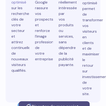
optimisé
Google
réellement
optimisé
sur les
rassure
intéressées
permet
recherches
vos
par
de
clés de
prospects
vos
transformer
votre
et
produits
vos
secteur
renforce
ou
visiteurs
et
l’image
services,
en
attirez
professionnelle
sans
clients
continuellement
de
dépendre
et de
de
votre
de la
maximiser
nouveaux
entreprise.
publicité
le
visiteurs
payante.
retour
qualifiés.
sur
investisseme
de
votre
site.