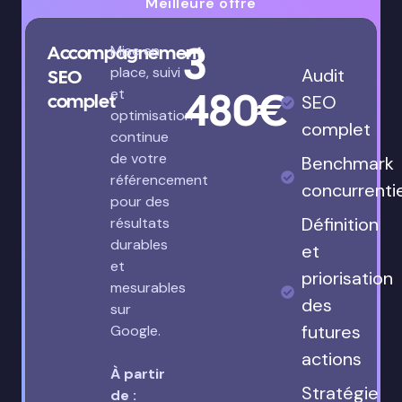
Meilleure offre
3
Accompagnement
Mise en
place, suivi
Audit
SEO
480€
et
complet
SEO
optimisation
complet
continue
de votre
Benchmark
référencement
concurrenti
pour des
Définition
résultats
durables
et
et
priorisation
mesurables
des
sur
futures
Google.
actions
À partir
Stratégie
de :