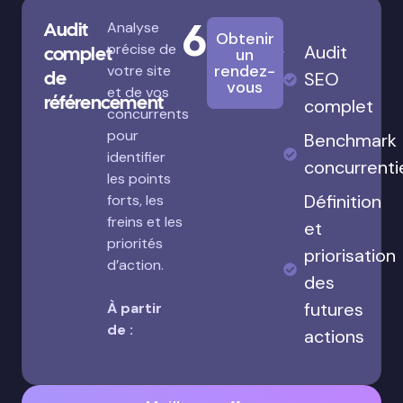
680€
Audit
Analyse
Obtenir
précise de
Audit
complet
un
rendez-
votre site
de
SEO
vous
et de vos
référencement
complet
concurrents
pour
Benchmark
identifier
concurrenti
les points
Définition
forts, les
freins et les
et
priorités
priorisation
d’action.
des
futures
À partir
de :
actions