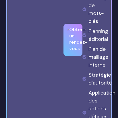
de
mots-
clés
Obtenir
Planning
un
éditorial
rendez-
vous
Plan de
maillage
interne
Stratégie
d'autorité
Application
des
actions
définies