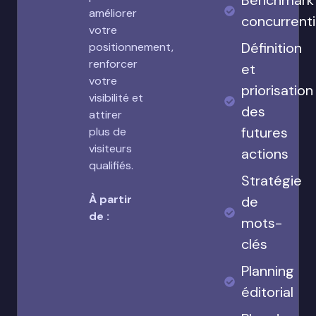
Benchmark
améliorer
concurrenti
votre
Définition
positionnement,
renforcer
et
votre
priorisation
visibilité et
des
attirer
futures
plus de
visiteurs
actions
qualifiés.
Stratégie
À partir
de
de :
mots-
clés
Planning
éditorial