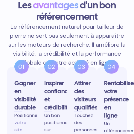
Les
avantages
d'un bon
référencement
Le référencement naturel pour tailleur de
pierre ne sert pas seulement à apparaître
sur les moteurs de recherche. Il améliore la
visibilité, la crédibilité et la performance
globale de votre activité en ligne.
01
02
03
04
Gagner
Inspirer
Attirer
Rentabilise
en
confiance
des
votre
visibilité
et
visiteurs
présence
durable
crédibilité
qualifiés
en
ligne
Positionnez
Un bon
Touchez
votre
positionnement
des
Un
site
sur
personnes
référenceme