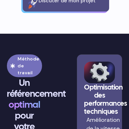
Discuter de mon projet
Méthode
de
travail
Un
Optimisation
référencement
des
optimal
performances
techniques
pour
Amélioration
votre
de la vitesse