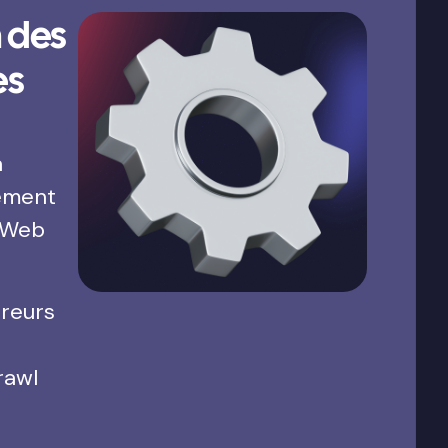
 des
es
a
ement
 Web
rreurs
rawl