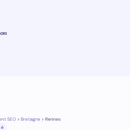
nces
ent SEO
>
Bretagne
> Rennes
té