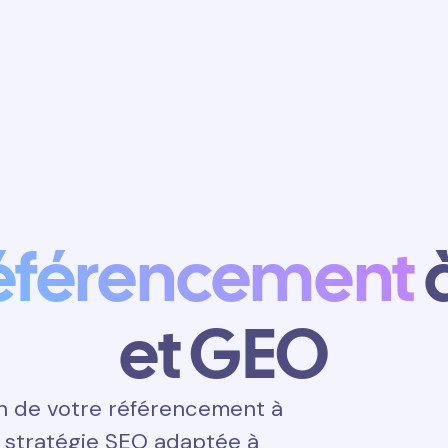
Obtenir un
rendez-vous
éférencement
et GEO
n de votre référencement à
e stratégie SEO adaptée à