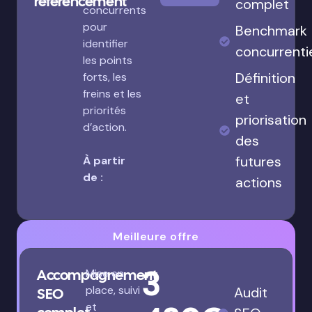
référencement
complet
concurrents
pour
Benchmark
identifier
concurrenti
les points
Définition
forts, les
freins et les
et
priorités
priorisation
d’action.
des
futures
À partir
de :
actions
Meilleure offre
3
Accompagnement
Mise en
place, suivi
Audit
SEO
et