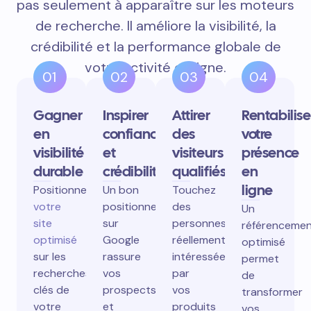
pas seulement à apparaître sur les moteurs
de recherche. Il améliore la visibilité, la
crédibilité et la performance globale de
votre activité en ligne.
01
02
03
04
Gagner
Inspirer
Attirer
Rentabilise
en
confiance
des
votre
visibilité
et
visiteurs
présence
durable
crédibilité
qualifiés
en
ligne
Positionnez
Un bon
Touchez
votre
positionnement
des
Un
site
sur
personnes
référenceme
optimisé
Google
réellement
optimisé
sur les
rassure
intéressées
permet
recherches
vos
par
de
clés de
prospects
vos
transformer
votre
et
produits
vos