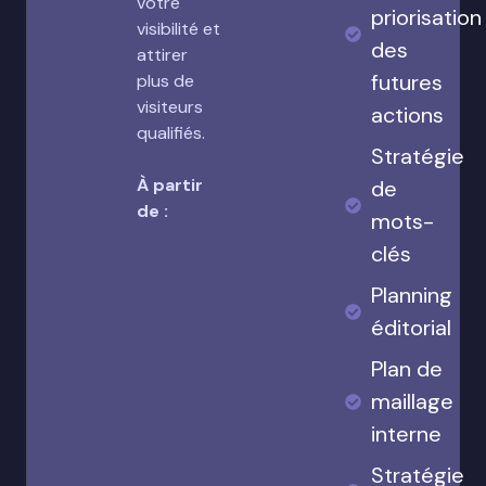
votre
priorisation
visibilité et
des
attirer
futures
plus de
visiteurs
actions
qualifiés.
Stratégie
À partir
de
de :
mots-
clés
Planning
éditorial
Plan de
maillage
interne
Stratégie