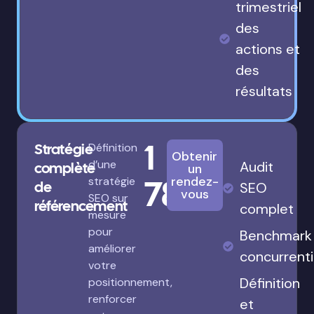
trimestriel
des
actions et
des
résultats
1
Stratégie
Définition
Obtenir
d’une
Audit
complète
un
780€
rendez-
stratégie
de
SEO
vous
SEO sur
référencement
complet
mesure
pour
Benchmark
améliorer
concurrenti
votre
Définition
positionnement,
renforcer
et