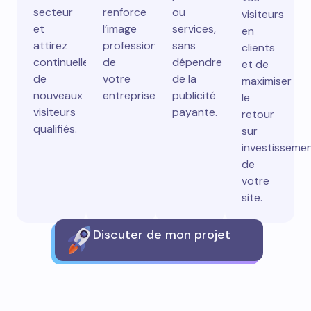
secteur
renforce
ou
visiteurs
et
l’image
services,
en
attirez
professionnelle
sans
clients
continuellement
de
dépendre
et de
de
votre
de la
maximiser
nouveaux
entreprise.
publicité
le
visiteurs
payante.
retour
qualifiés.
sur
investisseme
de
votre
site.
Discuter de mon projet