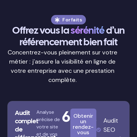
Forfaits
Offrez vous la
sérénité
d’un
référencement bien fait
Concentrez-vous pleinement sur votre
métier : j’assure la visibilité en ligne de
votre entreprise avec une prestation
complète.
680€
Audit
Analyse
Obtenir
précise de
Audit
complet
un
rendez-
votre site
de
SEO
vous
et de vos