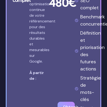
480€
complet
SEO
optimisation
complet
continue
de votre
Benchmark
référencement
concurrenti
pour des
Définition
résultats
durables
et
et
priorisation
mesurables
des
sur
futures
Google.
actions
À partir
Stratégie
de :
de
mots-
clés
Obtenir