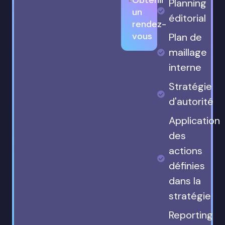
Planning
un
éditorial
rendez-
vous
Plan de
maillage
interne
Stratégie
d'autorité
Application
des
actions
définies
dans la
stratégie
Reporting