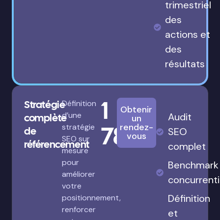
trimestriel
des
actions et
des
résultats
1
Stratégie
Définition
Obtenir
d’une
Audit
complète
un
780€
rendez-
stratégie
de
SEO
vous
SEO sur
référencement
complet
mesure
pour
Benchmark
améliorer
concurrenti
votre
Définition
positionnement,
renforcer
et