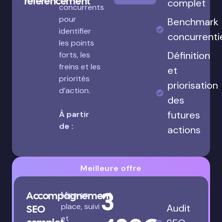
référencement
complet
concurrents
pour
Benchmark
identifier
concurrenti
les points
Définition
forts, les
freins et les
et
priorités
priorisation
d’action.
des
futures
À partir
de :
actions
Meilleure offre
3
Accompagnement
Mise en
place, suivi
Audit
SEO
et