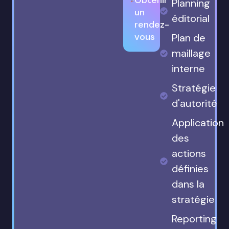
Planning
un
éditorial
rendez-
vous
Plan de
maillage
interne
Stratégie
d'autorité
Application
des
actions
définies
dans la
stratégie
Reporting