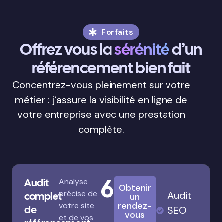
Forfaits
Offrez vous la
sérénité
d’un
référencement bien fait
Concentrez-vous pleinement sur votre
métier : j’assure la visibilité en ligne de
votre entreprise avec une prestation
complète.
680€
Audit
Analyse
Obtenir
précise de
Audit
complet
un
rendez-
votre site
de
SEO
vous
et de vos