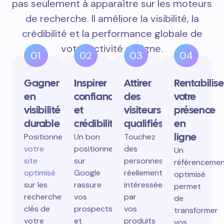
pas seulement à apparaître sur les moteurs
de recherche. Il améliore la visibilité, la
crédibilité et la performance globale de
votre activité en ligne.
01
02
03
04
Gagner
Inspirer
Attirer
Rentabilise
en
confiance
des
votre
visibilité
et
visiteurs
présence
durable
crédibilité
qualifiés
en
ligne
Positionnez
Un bon
Touchez
votre
positionnement
des
Un
site
sur
personnes
référenceme
optimisé
Google
réellement
optimisé
sur les
rassure
intéressées
permet
recherches
vos
par
de
clés de
prospects
vos
transformer
votre
et
produits
vos