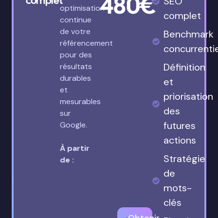
480€
complet
SEO
optimisation
complet
continue
de votre
Benchmark
référencement
concurrenti
pour des
Définition
résultats
durables
et
et
priorisation
mesurables
des
sur
futures
Google.
actions
À partir
Stratégie
de :
de
mots-
clés
Obtenir