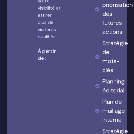
votre
priorisation
visibilité et
des
attirer
futures
plus de
visiteurs
actions
qualifiés.
Stratégie
À partir
de
de :
mots-
clés
Planning
éditorial
Plan de
maillage
interne
Stratégie