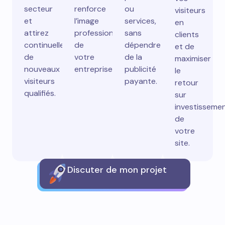
secteur
renforce
ou
visiteurs
et
l’image
services,
en
attirez
professionnelle
sans
clients
continuellement
de
dépendre
et de
de
votre
de la
maximiser
nouveaux
entreprise.
publicité
le
visiteurs
payante.
retour
qualifiés.
sur
investisseme
de
votre
site.
Discuter de mon projet