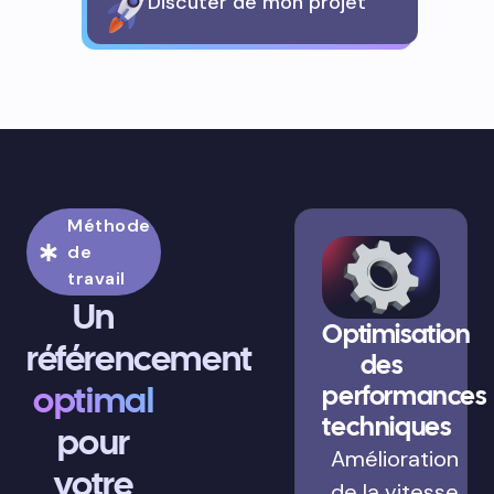
Discuter de mon projet
Méthode
de
travail
Un
Optimisation
référencement
des
optimal
performances
techniques
pour
Amélioration
votre
de la vitesse