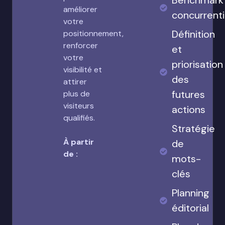
Benchmark
améliorer
concurrenti
votre
Définition
positionnement,
renforcer
et
votre
priorisation
visibilité et
des
attirer
futures
plus de
visiteurs
actions
qualifiés.
Stratégie
À partir
de
de :
mots-
clés
Planning
éditorial