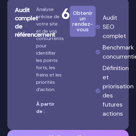
680€
Audit
Analyse
Obtenir
précise de
Audit
complet
un
rendez-
votre site
de
SEO
vous
et de vos
référencement
complet
concurrents
pour
Benchmark
identifier
concurrenti
les points
Définition
forts, les
freins et les
et
priorités
priorisation
d’action.
des
futures
À partir
de :
actions