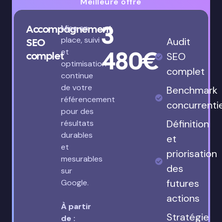
Meilleure offre
3
Accompagnement
Mise en
place, suivi
Audit
SEO
480€
et
complet
SEO
optimisation
complet
continue
de votre
Benchmark
référencement
concurrenti
pour des
Définition
résultats
durables
et
et
priorisation
mesurables
des
sur
futures
Google.
actions
À partir
Stratégie
de :