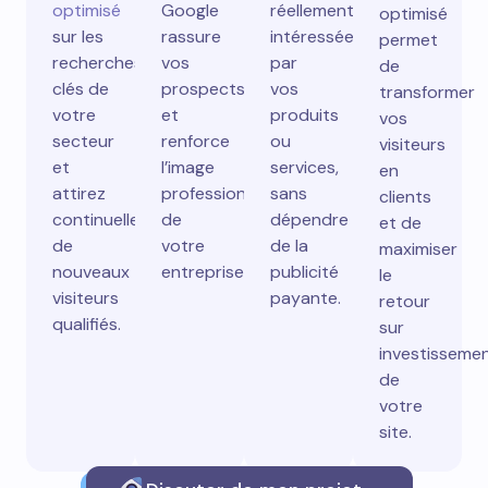
optimisé
Google
réellement
optimisé
sur les
rassure
intéressées
permet
recherches
vos
par
de
clés de
prospects
vos
transformer
votre
et
produits
vos
secteur
renforce
ou
visiteurs
et
l’image
services,
en
attirez
professionnelle
sans
clients
continuellement
de
dépendre
et de
de
votre
de la
maximiser
nouveaux
entreprise.
publicité
le
visiteurs
payante.
retour
qualifiés.
sur
investisseme
de
votre
site.