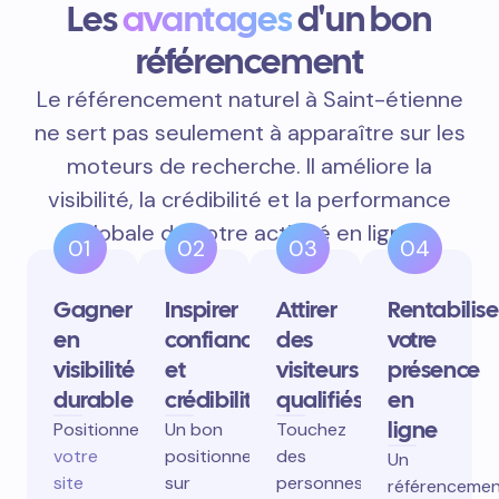
Les
avantages
d'un bon
référencement
Le référencement naturel à Saint-étienne
ne sert pas seulement à apparaître sur les
moteurs de recherche. Il améliore la
visibilité, la crédibilité et la performance
globale de votre activité en ligne.
01
02
03
04
Gagner
Inspirer
Attirer
Rentabilise
en
confiance
des
votre
visibilité
et
visiteurs
présence
durable
crédibilité
qualifiés
en
ligne
Positionnez
Un bon
Touchez
votre
positionnement
des
Un
site
sur
personnes
référenceme