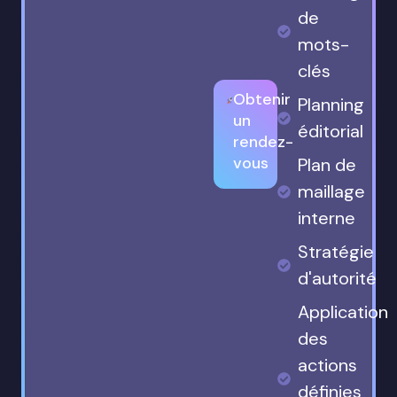
de
mots-
clés
Obtenir
Planning
un
éditorial
rendez-
vous
Plan de
maillage
interne
Stratégie
d'autorité
Application
des
actions
définies