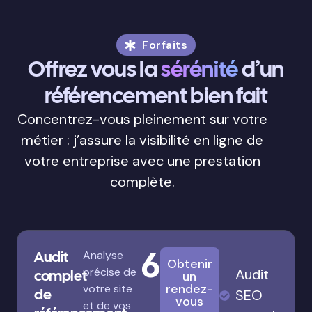
Forfaits
Offrez vous la
sérénité
d’un
référencement bien fait
Concentrez-vous pleinement sur votre
métier : j’assure la visibilité en ligne de
votre entreprise avec une prestation
complète.
680€
Audit
Analyse
Obtenir
précise de
Audit
complet
un
rendez-
votre site
de
SEO
vous
et de vos