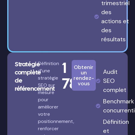
trimestriel
des
actions et
des
résultats
1
Stratégie
Définition
Obtenir
d’une
Audit
complète
un
780€
rendez-
stratégie
de
SEO
vous
SEO sur
référencement
complet
mesure
pour
Benchmark
améliorer
concurrenti
votre
Définition
positionnement,
renforcer
et