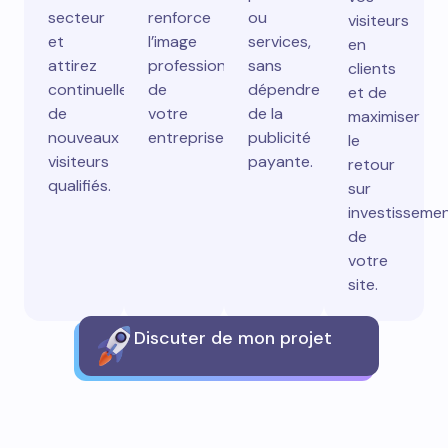
secteur
renforce
ou
visiteurs
et
l’image
services,
en
attirez
professionnelle
sans
clients
continuellement
de
dépendre
et de
de
votre
de la
maximiser
nouveaux
entreprise.
publicité
le
visiteurs
payante.
retour
qualifiés.
sur
investisseme
de
votre
site.
Discuter de mon projet