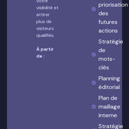
votre
priorisation
visibilité et
des
attirer
futures
plus de
visiteurs
actions
qualifiés.
Stratégie
À partir
de
de :
mots-
clés
Planning
éditorial
Plan de
maillage
interne
Stratégie