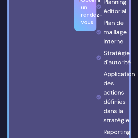
Planning
un
éditorial
rendez-
vous
Plan de
maillage
interne
Stratégie
d'autorité
Application
des
actions
définies
dans la
stratégie
Reporting