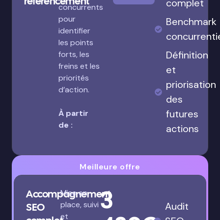
référencement
complet
concurrents
pour
Benchmark
identifier
concurrenti
les points
Définition
forts, les
freins et les
et
priorités
priorisation
d’action.
des
futures
À partir
de :
actions
Meilleure offre
3
Accompagnement
Mise en
place, suivi
Audit
SEO
et