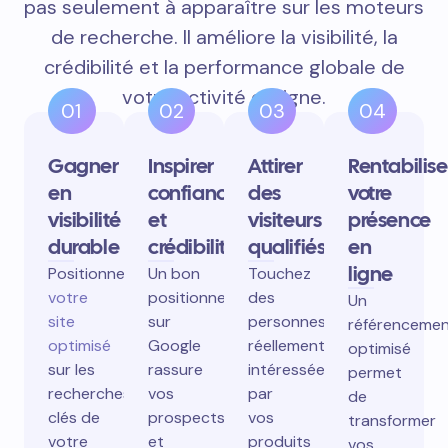
pas seulement à apparaître sur les moteurs
de recherche. Il améliore la visibilité, la
crédibilité et la performance globale de
votre activité en ligne.
01
02
03
04
Gagner
Inspirer
Attirer
Rentabilise
en
confiance
des
votre
visibilité
et
visiteurs
présence
durable
crédibilité
qualifiés
en
ligne
Positionnez
Un bon
Touchez
votre
positionnement
des
Un
site
sur
personnes
référenceme
optimisé
Google
réellement
optimisé
sur les
rassure
intéressées
permet
recherches
vos
par
de
clés de
prospects
vos
transformer
votre
et
produits
vos