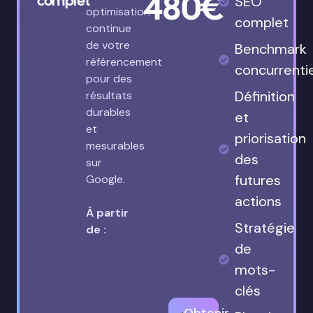
480€
complet
SEO
optimisation
complet
continue
de votre
Benchmark
référencement
concurrenti
pour des
Définition
résultats
durables
et
et
priorisation
mesurables
des
sur
futures
Google.
actions
À partir
Stratégie
de :
de
mots-
clés
Obtenir