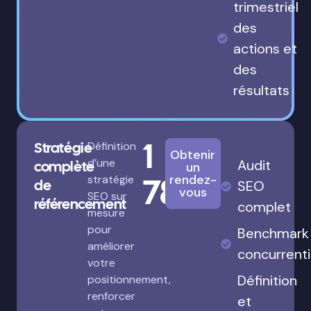
trimestriel
des
actions et
des
résultats
1
Stratégie
Définition
Obtenir
d’une
Audit
complète
un
780€
rendez-
stratégie
de
SEO
vous
SEO sur
référencement
complet
mesure
pour
Benchmark
améliorer
concurrenti
votre
Définition
positionnement,
renforcer
et