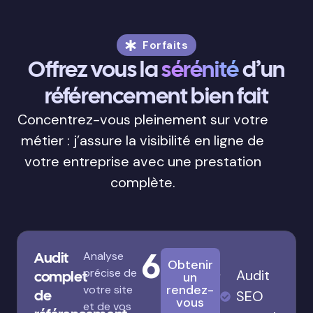
Forfaits
Offrez vous la
sérénité
d’un
référencement bien fait
Concentrez-vous pleinement sur votre
métier : j’assure la visibilité en ligne de
votre entreprise avec une prestation
complète.
680€
Audit
Analyse
Obtenir
précise de
Audit
complet
un
rendez-
votre site
de
SEO
vous
et de vos