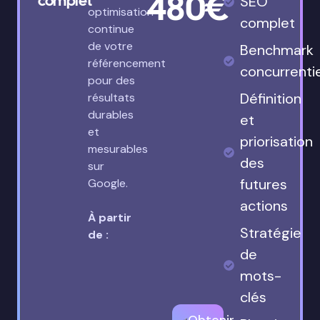
480€
complet
SEO
optimisation
complet
continue
de votre
Benchmark
référencement
concurrenti
pour des
Définition
résultats
durables
et
et
priorisation
mesurables
des
sur
futures
Google.
actions
À partir
Stratégie
de :
de
mots-
clés
Obtenir