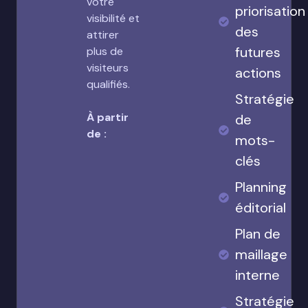
votre
priorisation
visibilité et
des
attirer
futures
plus de
visiteurs
actions
qualifiés.
Stratégie
À partir
de
de :
mots-
clés
Planning
éditorial
Plan de
maillage
interne
Stratégie