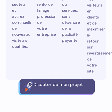
secteur
renforce
ou
visiteurs
et
l’image
services,
en
attirez
professionnelle
sans
clients
continuellement
de
dépendre
et de
de
votre
de la
maximiser
nouveaux
entreprise.
publicité
le
visiteurs
payante.
retour
qualifiés.
sur
investisseme
de
votre
site.
Discuter de mon projet