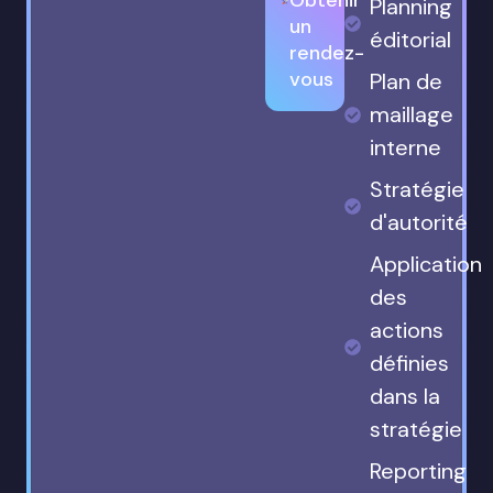
Planning
un
éditorial
rendez-
vous
Plan de
maillage
interne
Stratégie
d'autorité
Application
des
actions
définies
dans la
stratégie
Reporting