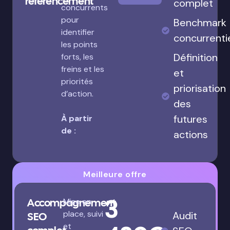
référencement
complet
concurrents
pour
Benchmark
identifier
concurrenti
les points
Définition
forts, les
freins et les
et
priorités
priorisation
d’action.
des
futures
À partir
de :
actions
Meilleure offre
3
Accompagnement
Mise en
place, suivi
Audit
SEO
et