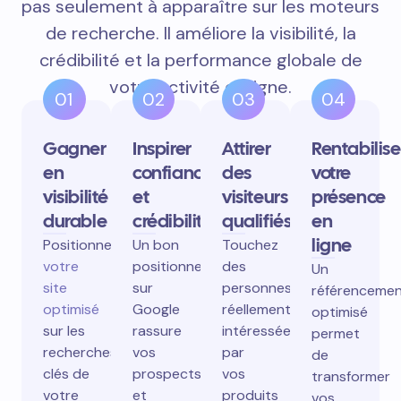
pas seulement à apparaître sur les moteurs
de recherche. Il améliore la visibilité, la
crédibilité et la performance globale de
votre activité en ligne.
01
02
03
04
Gagner
Inspirer
Attirer
Rentabilise
en
confiance
des
votre
visibilité
et
visiteurs
présence
durable
crédibilité
qualifiés
en
ligne
Positionnez
Un bon
Touchez
votre
positionnement
des
Un
site
sur
personnes
référenceme
optimisé
Google
réellement
optimisé
sur les
rassure
intéressées
permet
recherches
vos
par
de
clés de
prospects
vos
transformer
votre
et
produits
vos