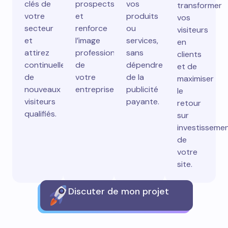
clés de
prospects
vos
transformer
votre
et
produits
vos
secteur
renforce
ou
visiteurs
et
l’image
services,
en
attirez
professionnelle
sans
clients
continuellement
de
dépendre
et de
de
votre
de la
maximiser
nouveaux
entreprise.
publicité
le
visiteurs
payante.
retour
qualifiés.
sur
investisseme
de
votre
site.
Discuter de mon projet