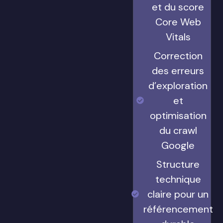
et du score
Core Web
Vitals
Correction
des erreurs
d’exploration
et
optimisation
du crawl
Google
Structure
technique
claire pour un
référencement