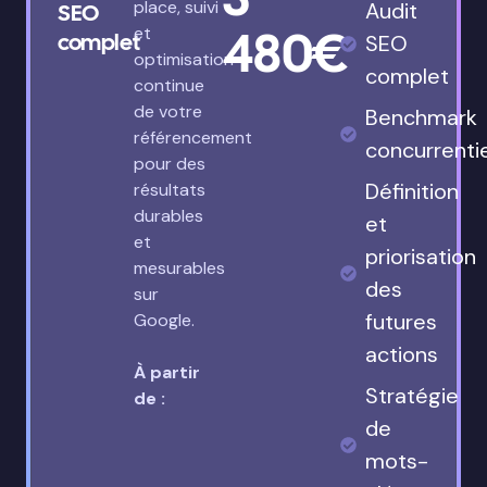
place, suivi
Audit
SEO
480€
et
complet
SEO
optimisation
complet
continue
de votre
Benchmark
référencement
concurrenti
pour des
Définition
résultats
durables
et
et
priorisation
mesurables
des
sur
futures
Google.
actions
À partir
Stratégie
de :
de
mots-