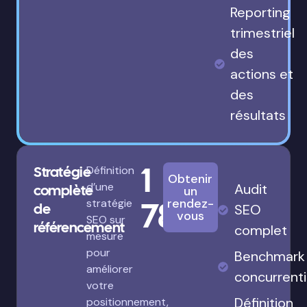
Reporting
trimestriel
des
actions et
des
résultats
1
Stratégie
Définition
Obtenir
d’une
Audit
complète
un
780€
rendez-
stratégie
de
SEO
vous
SEO sur
référencement
complet
mesure
pour
Benchmark
améliorer
concurrenti
votre
Définition
positionnement,