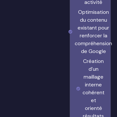
activité
Optimisation
du contenu
existant pour
renforcer la
compréhension
de Google
Création
d’un
maillage
interne
cohérent
et
orienté
résultats