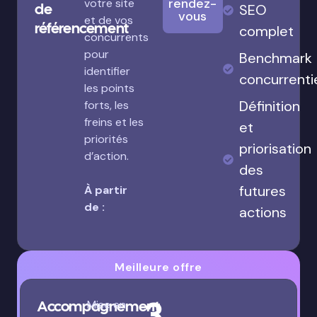
rendez-
votre site
de
SEO
vous
et de vos
référencement
complet
concurrents
pour
Benchmark
identifier
concurrenti
les points
Définition
forts, les
freins et les
et
priorités
priorisation
d’action.
des
futures
À partir
de :
actions
Meilleure offre
3
Accompagnement
Mise en