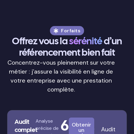
Forfaits
Offrez vous la
sérénité
d’un
référencement bien fait
Concentrez-vous pleinement sur votre
métier : j’assure la visibilité en ligne de
votre entreprise avec une prestation
complète.
680€
Audit
Analyse
Obtenir
précise de
Audit
complet
un