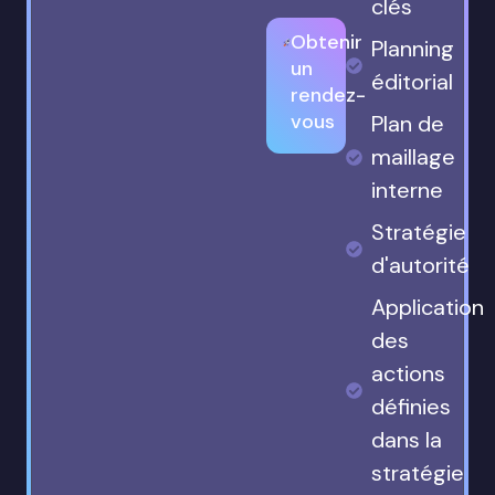
clés
Obtenir
Planning
un
éditorial
rendez-
vous
Plan de
maillage
interne
Stratégie
d'autorité
Application
des
actions
définies
dans la
stratégie