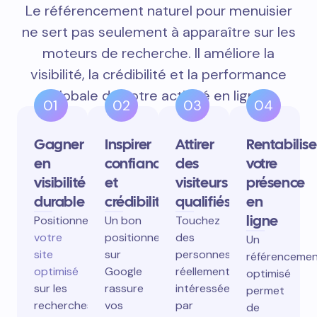
Le référencement naturel pour menuisier
ne sert pas seulement à apparaître sur les
moteurs de recherche. Il améliore la
visibilité, la crédibilité et la performance
globale de votre activité en ligne.
01
02
03
04
Gagner
Inspirer
Attirer
Rentabilise
en
confiance
des
votre
visibilité
et
visiteurs
présence
durable
crédibilité
qualifiés
en
ligne
Positionnez
Un bon
Touchez
votre
positionnement
des
Un
site
sur
personnes
référenceme
optimisé
Google
réellement
optimisé
sur les
rassure
intéressées
permet
recherches
vos
par
de