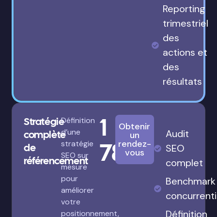
Reporting
trimestriel
des
actions et
des
résultats
1
Stratégie
Définition
Obtenir
d’une
Audit
complète
un
780€
rendez-
stratégie
de
SEO
vous
SEO sur
référencement
complet
mesure
pour
Benchmark
améliorer
concurrenti
votre
Définition
positionnement,