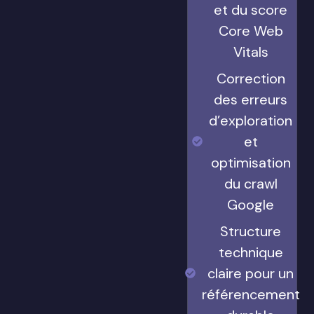
et du score
Core Web
Vitals
Correction
des erreurs
d’exploration
et
optimisation
du crawl
Google
Structure
technique
claire pour un
référencement