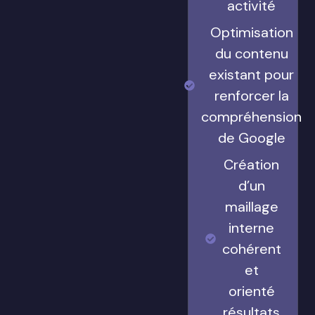
activité
Optimisation
du contenu
existant pour
renforcer la
compréhension
de Google
Création
d’un
maillage
interne
cohérent
et
orienté
résultats