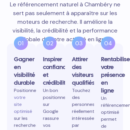
Le référencement naturel à Chambéry ne
sert pas seulement à apparaître sur les
moteurs de recherche. Il améliore la
visibilité, la crédibilité et la performance
globale de votre activité en ligne.
01
02
03
04
Gagner
Inspirer
Attirer
Rentabilise
en
confiance
des
votre
visibilité
et
visiteurs
présence
durable
crédibilité
qualifiés
en
ligne
Positionnez
Un bon
Touchez
votre
positionnement
des
Un
site
sur
personnes
référenceme
optimisé
Google
réellement
optimisé
sur les
rassure
intéressées
permet
recherches
vos
par
de