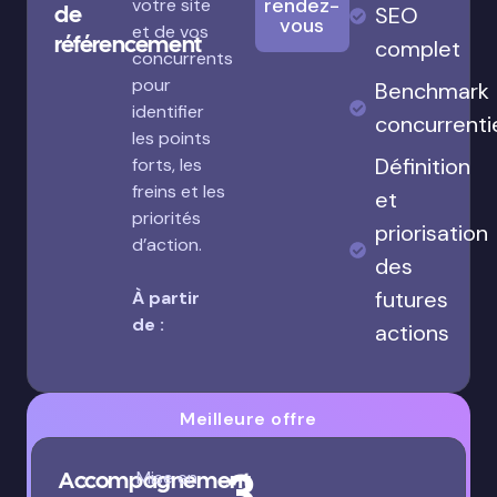
rendez-
votre site
de
SEO
vous
et de vos
référencement
complet
concurrents
pour
Benchmark
identifier
concurrenti
les points
Définition
forts, les
freins et les
et
priorités
priorisation
d’action.
des
futures
À partir
de :
actions
Meilleure offre
3
Accompagnement
Mise en