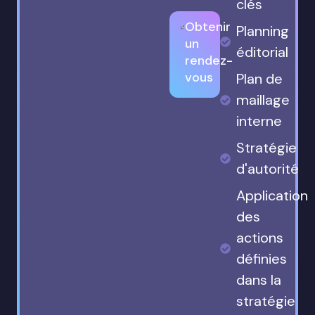
clés
Obtenir
Planning
un
éditorial
rendez-
vous
Plan de
maillage
interne
Stratégie
d'autorité
Application
des
actions
définies
dans la
stratégie