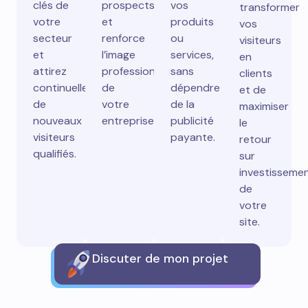
clés de
prospects
vos
transformer
votre
et
produits
vos
secteur
renforce
ou
visiteurs
et
l’image
services,
en
attirez
professionnelle
sans
clients
continuellement
de
dépendre
et de
de
votre
de la
maximiser
nouveaux
entreprise.
publicité
le
visiteurs
payante.
retour
qualifiés.
sur
investisseme
de
votre
site.
Discuter de mon projet