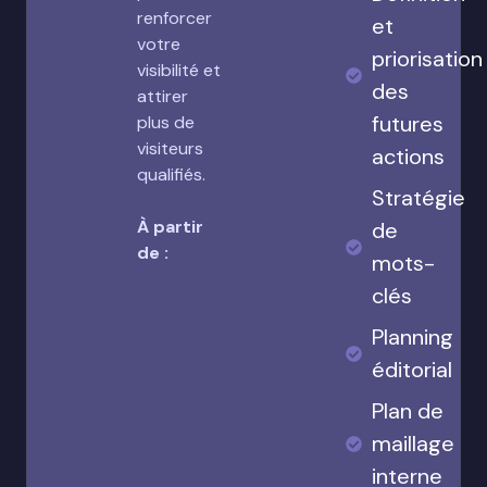
renforcer
et
votre
priorisation
visibilité et
des
attirer
futures
plus de
visiteurs
actions
qualifiés.
Stratégie
À partir
de
de :
mots-
clés
Planning
éditorial
Plan de
maillage
interne