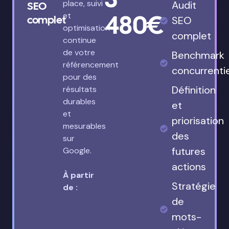
place, suivi
Audit
SEO
480€
et
complet
SEO
optimisation
complet
continue
de votre
Benchmark
référencement
concurrenti
pour des
Définition
résultats
durables
et
et
priorisation
mesurables
des
sur
futures
Google.
actions
À partir
Stratégie
de :
de
mots-