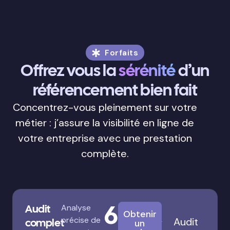
Forfaits
Offrez vous la
sérénité
d’un
référencement bien fait
Concentrez-vous pleinement sur votre
métier : j’assure la visibilité en ligne de
votre entreprise avec une prestation
complète.
680€
Audit
Analyse
Obtenir
précise de
Audit
complet
un