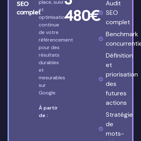
place, suivi
Audit
SEO
480€
et
complet
SEO
optimisation
complet
continue
de votre
Benchmark
référencement
concurrenti
pour des
Définition
résultats
durables
et
et
priorisation
mesurables
des
sur
futures
Google.
actions
À partir
Stratégie
de :
de
mots-