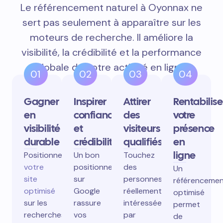
Le référencement naturel à Oyonnax ne
sert pas seulement à apparaître sur les
moteurs de recherche. Il améliore la
visibilité, la crédibilité et la performance
globale de votre activité en ligne.
01
02
03
04
Gagner
Inspirer
Attirer
Rentabilise
en
confiance
des
votre
visibilité
et
visiteurs
présence
durable
crédibilité
qualifiés
en
ligne
Positionnez
Un bon
Touchez
votre
positionnement
des
Un
site
sur
personnes
référenceme
optimisé
Google
réellement
optimisé
sur les
rassure
intéressées
permet
recherches
vos
par
de