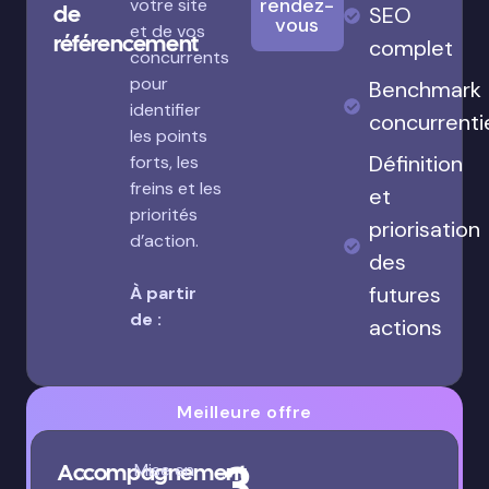
rendez-
votre site
de
SEO
vous
et de vos
référencement
complet
concurrents
pour
Benchmark
identifier
concurrenti
les points
Définition
forts, les
freins et les
et
priorités
priorisation
d’action.
des
futures
À partir
de :
actions
Meilleure offre
3
Accompagnement
Mise en