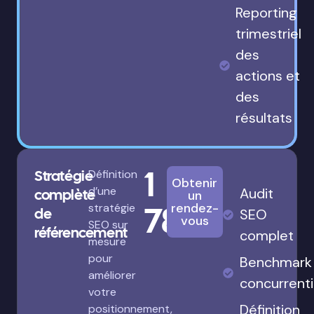
Reporting
trimestriel
des
actions et
des
résultats
1
Stratégie
Définition
Obtenir
d’une
Audit
complète
un
780€
rendez-
stratégie
de
SEO
vous
SEO sur
référencement
complet
mesure
pour
Benchmark
améliorer
concurrenti
votre
Définition
positionnement,