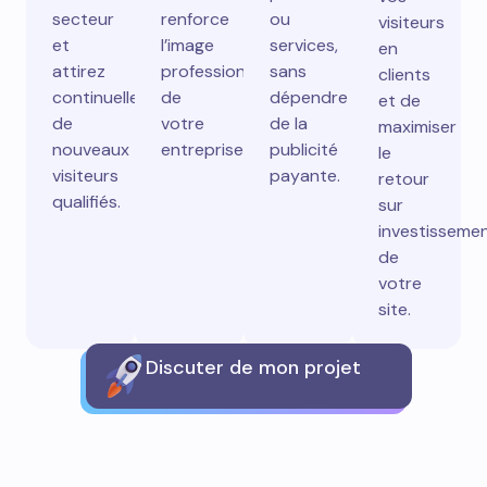
secteur
renforce
ou
visiteurs
et
l’image
services,
en
attirez
professionnelle
sans
clients
continuellement
de
dépendre
et de
de
votre
de la
maximiser
nouveaux
entreprise.
publicité
le
visiteurs
payante.
retour
qualifiés.
sur
investisseme
de
votre
site.
Discuter de mon projet