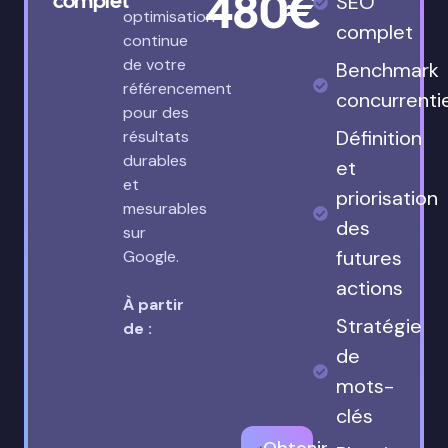
480€
complet
SEO
optimisation
complet
continue
de votre
Benchmark
référencement
concurrenti
pour des
Définition
résultats
durables
et
et
priorisation
mesurables
des
sur
futures
Google.
actions
À partir
Stratégie
de :
de
mots-
clés
Obtenir