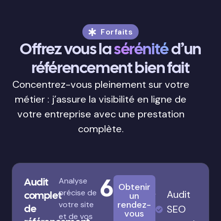
Forfaits
Offrez vous la
sérénité
d’un
référencement bien fait
Concentrez-vous pleinement sur votre
métier : j’assure la visibilité en ligne de
votre entreprise avec une prestation
complète.
680€
Audit
Analyse
Obtenir
précise de
Audit
complet
un
rendez-
votre site
de
SEO
vous
et de vos