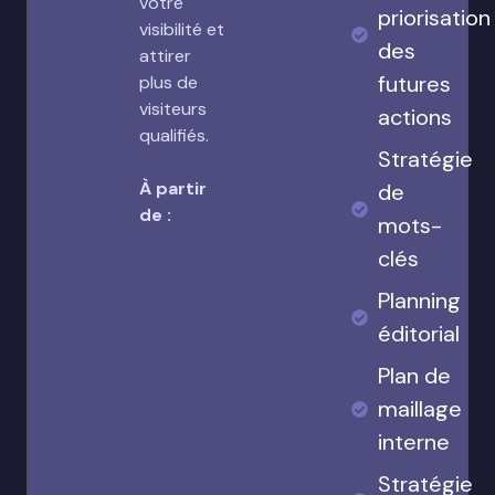
votre
priorisation
visibilité et
des
attirer
futures
plus de
visiteurs
actions
qualifiés.
Stratégie
À partir
de
de :
mots-
clés
Planning
éditorial
Plan de
maillage
interne
Stratégie