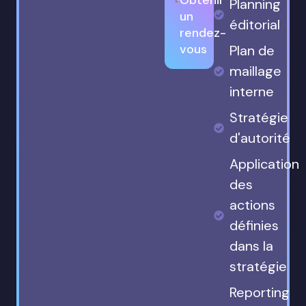
Planning
un
éditorial
rendez-
vous
Plan de
maillage
interne
Stratégie
d'autorité
Application
des
actions
définies
dans la
stratégie
Reporting