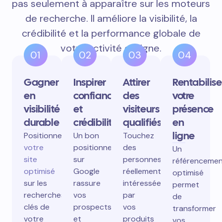
pas seulement à apparaître sur les moteurs
de recherche. Il améliore la visibilité, la
crédibilité et la performance globale de
votre activité en ligne.
01
02
03
04
Gagner
Inspirer
Attirer
Rentabilise
en
confiance
des
votre
visibilité
et
visiteurs
présence
durable
crédibilité
qualifiés
en
ligne
Positionnez
Un bon
Touchez
votre
positionnement
des
Un
site
sur
personnes
référenceme
optimisé
Google
réellement
optimisé
sur les
rassure
intéressées
permet
recherches
vos
par
de
clés de
prospects
vos
transformer
votre
et
produits
vos