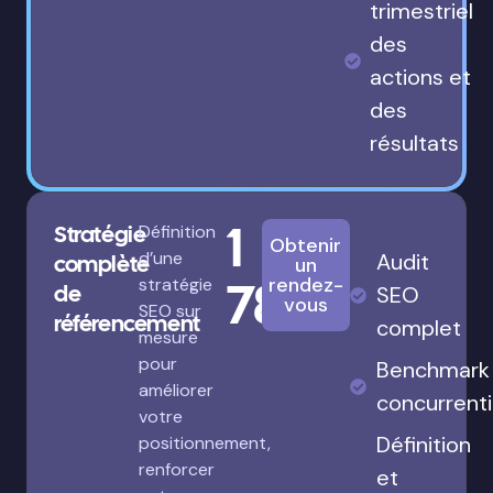
trimestriel
des
actions et
des
résultats
1
Stratégie
Définition
Obtenir
d’une
Audit
complète
un
780€
rendez-
stratégie
de
SEO
vous
SEO sur
référencement
complet
mesure
pour
Benchmark
améliorer
concurrenti
votre
Définition
positionnement,
renforcer
et