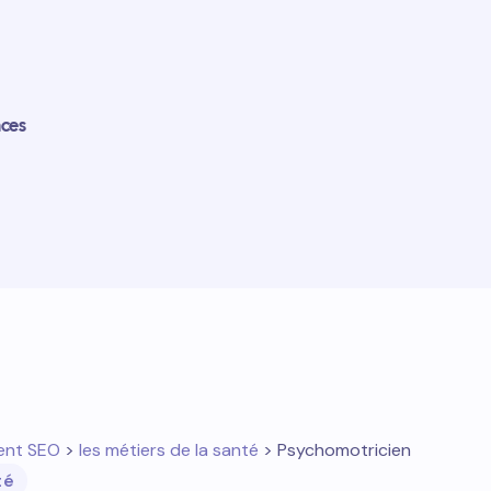
nces
ent SEO
>
les métiers de la santé
> Psychomotricien
té