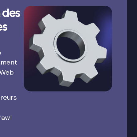
 des
es
a
ement
 Web
rreurs
rawl