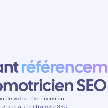
Obtenir un
rendez-vous
ant
référencem
motricien SEO
on de votre référencement
A grâce à une stratégie SEO