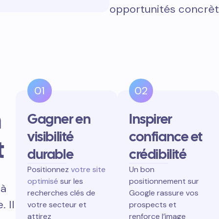
opportunités concrèt
01
02
n
Gagner en
Inspirer
visibilité
confiance et
t
durable
crédibilité
Positionnez
votre site
Un bon
optimisé
sur les
positionnement sur
 à
recherches clés de
Google rassure vos
 Il
votre secteur et
prospects et
attirez
renforce l’image