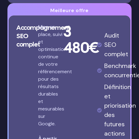
Meilleure offre
3
Accompagnement
Mise en
place, suivi
Audit
SEO
480€
et
complet
SEO
optimisation
complet
continue
de votre
Benchmark
référencement
concurrenti
pour des
Définition
résultats
durables
et
et
priorisation
mesurables
des
sur
futures
Google.
actions
À partir