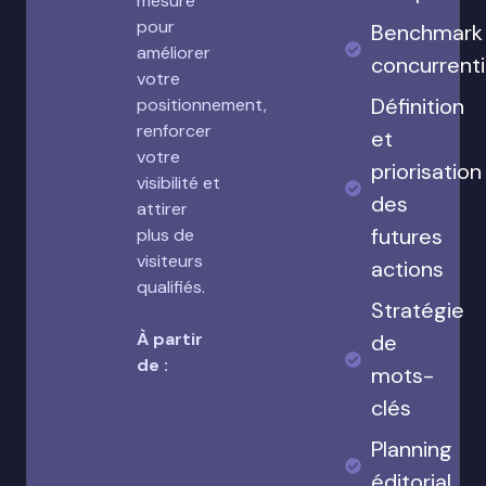
mesure
pour
Benchmark
améliorer
concurrenti
votre
Définition
positionnement,
renforcer
et
votre
priorisation
visibilité et
des
attirer
futures
plus de
visiteurs
actions
qualifiés.
Stratégie
À partir
de
de :
mots-
clés
Planning
éditorial