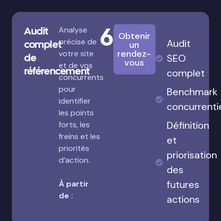
680€
Audit
Analyse
Obtenir
précise de
Audit
complet
un
rendez-
votre site
de
SEO
vous
et de vos
référencement
complet
concurrents
pour
Benchmark
identifier
concurrenti
les points
Définition
forts, les
freins et les
et
priorités
priorisation
d’action.
des
futures
À partir
de :
actions