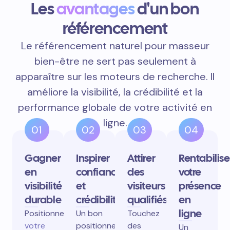
Les
avantages
d'un bon
référencement
Le référencement naturel pour masseur
bien-être ne sert pas seulement à
apparaître sur les moteurs de recherche. Il
améliore la visibilité, la crédibilité et la
performance globale de votre activité en
ligne.
01
02
03
04
Gagner
Inspirer
Attirer
Rentabilise
en
confiance
des
votre
visibilité
et
visiteurs
présence
durable
crédibilité
qualifiés
en
ligne
Positionnez
Un bon
Touchez
votre
positionnement
des
Un