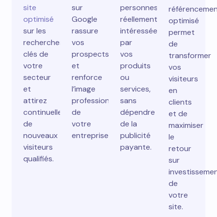
site
sur
personnes
référenceme
optimisé
Google
réellement
optimisé
sur les
rassure
intéressées
permet
recherches
vos
par
de
clés de
prospects
vos
transformer
votre
et
produits
vos
secteur
renforce
ou
visiteurs
et
l’image
services,
en
attirez
professionnelle
sans
clients
continuellement
de
dépendre
et de
de
votre
de la
maximiser
nouveaux
entreprise.
publicité
le
visiteurs
payante.
retour
qualifiés.
sur
investisseme
de
votre
site.