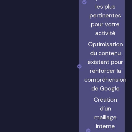
les plus
pertinentes
pour votre
activité
Optimisation
du contenu
existant pour
renforcer la
compréhension
de Google
Création
d’un
maillage
interne