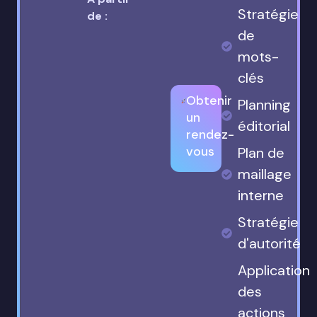
Stratégie
de :
de
mots-
clés
Obtenir
Planning
un
éditorial
rendez-
vous
Plan de
maillage
interne
Stratégie
d'autorité
Application
des
actions