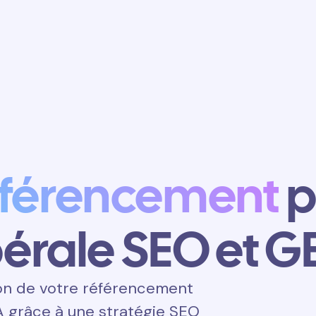
Obtenir un
rendez-vous
éférencement
p
bérale SEO et 
on de votre référencement
’IA grâce à une stratégie SEO