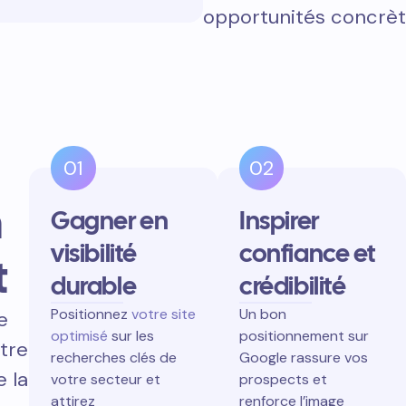
opportunités concrèt
01
02
n
Gagner en
Inspirer
visibilité
confiance et
t
durable
crédibilité
Positionnez
votre site
Un bon
e
optimisé
sur les
positionnement sur
tre
recherches clés de
Google rassure vos
e la
votre secteur et
prospects et
attirez
renforce l’image