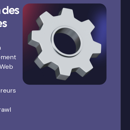
 des
es
a
ement
 Web
rreurs
rawl