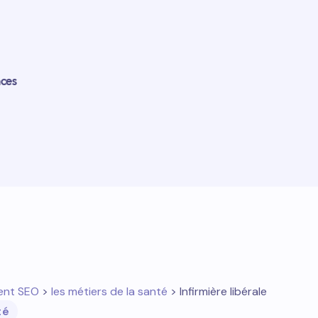
nces
ent SEO
>
les métiers de la santé
> Infirmière libérale
té