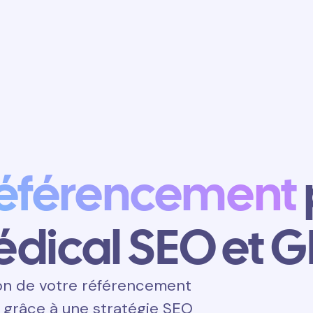
Obtenir un
rendez-vous
référencement
dical SEO et 
on de votre référencement
A grâce à une stratégie SEO