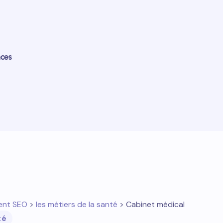
nces
ent SEO
>
les métiers de la santé
> Cabinet médical
té