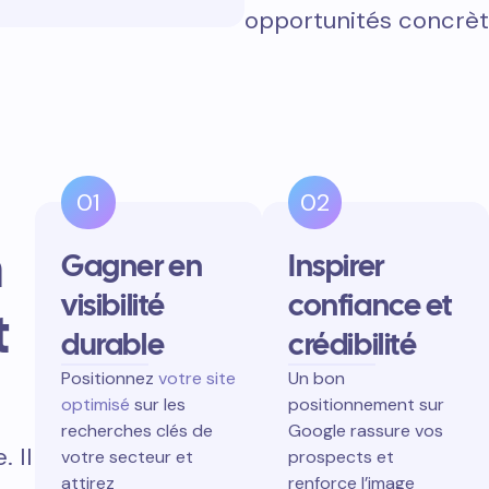
opportunités concrèt
01
02
n
Gagner en
Inspirer
visibilité
confiance et
t
durable
crédibilité
Positionnez
votre site
Un bon
optimisé
sur les
positionnement sur
recherches clés de
Google rassure vos
 Il
votre secteur et
prospects et
attirez
renforce l’image