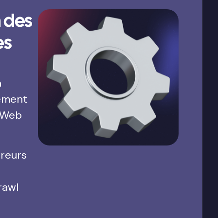
 des
es
a
ement
 Web
rreurs
rawl