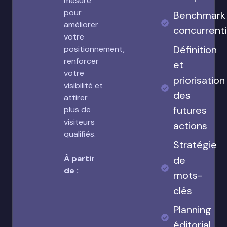
mesure
pour
Benchmark
améliorer
concurrenti
votre
Définition
positionnement,
renforcer
et
votre
priorisation
visibilité et
des
attirer
futures
plus de
visiteurs
actions
qualifiés.
Stratégie
À partir
de
de :
mots-
clés
Planning
éditorial