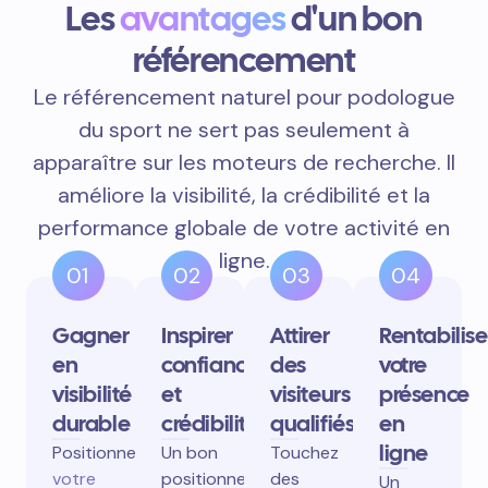
Les
avantages
d'un bon
référencement
Le référencement naturel pour podologue
du sport ne sert pas seulement à
apparaître sur les moteurs de recherche. Il
améliore la visibilité, la crédibilité et la
performance globale de votre activité en
ligne.
01
02
03
04
Gagner
Inspirer
Attirer
Rentabilise
en
confiance
des
votre
visibilité
et
visiteurs
présence
durable
crédibilité
qualifiés
en
ligne
Positionnez
Un bon
Touchez
votre
positionnement
des
Un