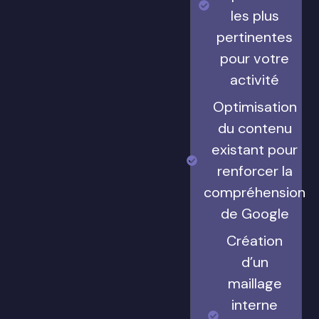
les plus
pertinentes
pour votre
activité
Optimisation
du contenu
existant pour
renforcer la
compréhension
de Google
Création
d’un
maillage
interne