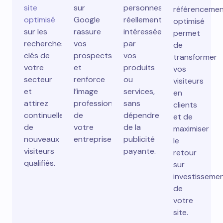
site
sur
personnes
référenceme
optimisé
Google
réellement
optimisé
sur les
rassure
intéressées
permet
recherches
vos
par
de
clés de
prospects
vos
transformer
votre
et
produits
vos
secteur
renforce
ou
visiteurs
et
l’image
services,
en
attirez
professionnelle
sans
clients
continuellement
de
dépendre
et de
de
votre
de la
maximiser
nouveaux
entreprise.
publicité
le
visiteurs
payante.
retour
qualifiés.
sur
investisseme
de
votre
site.