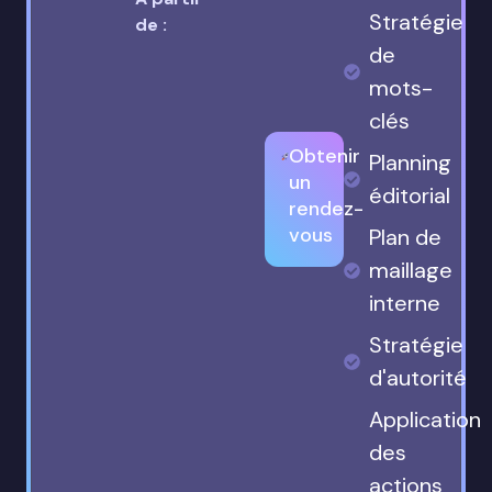
Stratégie
de :
de
mots-
clés
Obtenir
Planning
un
éditorial
rendez-
vous
Plan de
maillage
interne
Stratégie
d'autorité
Application
des
actions