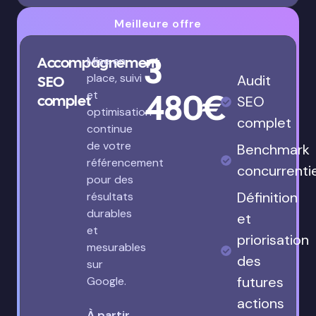
Meilleure offre
3
Accompagnement
Mise en
place, suivi
Audit
SEO
480€
et
complet
SEO
optimisation
complet
continue
de votre
Benchmark
référencement
concurrenti
pour des
Définition
résultats
durables
et
et
priorisation
mesurables
des
sur
futures
Google.
actions
À partir