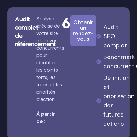
680€
Audit
Analyse
Obtenir
précise de
Audit
complet
un
rendez-
votre site
de
SEO
vous
et de vos
référencement
complet
concurrents
pour
Benchmark
identifier
concurrenti
les points
Définition
forts, les
freins et les
et
priorités
priorisation
d’action.
des
futures
À partir
de :
actions