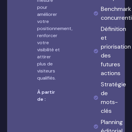
mesure
pour
Benchmark
améliorer
concurrenti
votre
Définition
positionnement,
renforcer
et
votre
priorisation
visibilité et
des
attirer
futures
plus de
visiteurs
actions
qualifiés.
Stratégie
À partir
de
de :
mots-
clés
Planning
éditorial