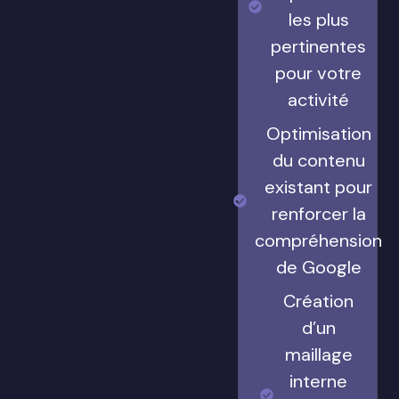
les plus
pertinentes
pour votre
activité
Optimisation
du contenu
existant pour
renforcer la
compréhension
de Google
Création
d’un
maillage
interne