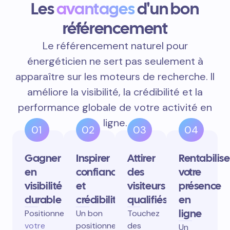
Les
avantages
d'un bon
référencement
Le référencement naturel pour
énergéticien ne sert pas seulement à
apparaître sur les moteurs de recherche. Il
améliore la visibilité, la crédibilité et la
performance globale de votre activité en
ligne.
01
02
03
04
Gagner
Inspirer
Attirer
Rentabilise
en
confiance
des
votre
visibilité
et
visiteurs
présence
durable
crédibilité
qualifiés
en
ligne
Positionnez
Un bon
Touchez
votre
positionnement
des
Un