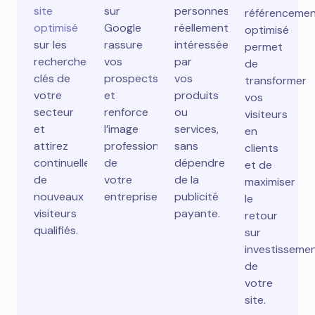
site
sur
personnes
référenceme
optimisé
Google
réellement
optimisé
sur les
rassure
intéressées
permet
recherches
vos
par
de
clés de
prospects
vos
transformer
votre
et
produits
vos
secteur
renforce
ou
visiteurs
et
l’image
services,
en
attirez
professionnelle
sans
clients
continuellement
de
dépendre
et de
de
votre
de la
maximiser
nouveaux
entreprise.
publicité
le
visiteurs
payante.
retour
qualifiés.
sur
investisseme
de
votre
site.