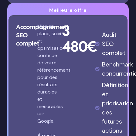
Meilleure offre
3
Accompagnement
Mise en
place, suivi
Audit
SEO
480€
et
complet
SEO
optimisation
complet
continue
de votre
Benchmark
référencement
concurrenti
pour des
Définition
résultats
durables
et
et
priorisation
mesurables
des
sur
futures
Google.
actions
À partir