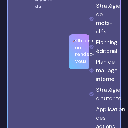
Stratégie
de :
de
mots-
clés
Obtenir
Planning
un
éditorial
rendez-
vous
Plan de
maillage
interne
Stratégie
d'autorité
Application
des
actions