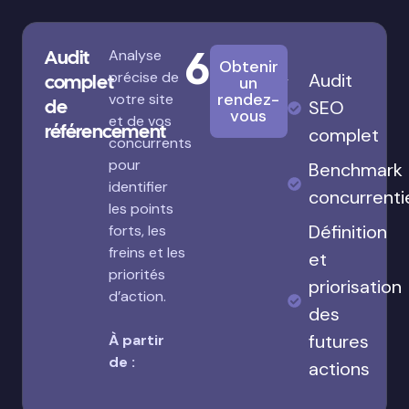
680€
Audit
Analyse
Obtenir
précise de
Audit
complet
un
rendez-
votre site
de
SEO
vous
et de vos
référencement
complet
concurrents
pour
Benchmark
identifier
concurrenti
les points
Définition
forts, les
freins et les
et
priorités
priorisation
d’action.
des
futures
À partir
de :
actions