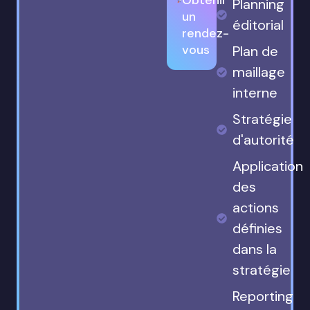
Planning
un
éditorial
rendez-
vous
Plan de
maillage
interne
Stratégie
d'autorité
Application
des
actions
définies
dans la
stratégie
Reporting