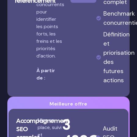
référencement
complet
concurrents
pour
Benchmark
identifier
concurrenti
les points
Définition
forts, les
freins et les
et
priorités
priorisation
d’action.
des
futures
À partir
de :
actions
Meilleure offre
3
Accompagnement
Mise en
place, suivi
Audit
SEO
et