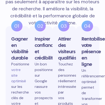
pas seulement à apparaître sur les moteurs
de recherche. Il améliore la visibilité, la
crédibilité et la performance globale de
votre activité en ligne.
01
02
03
04
Gagner
Inspirer
Attirer
Rentabilise
en
confiance
des
votre
visibilité
et
visiteurs
présence
durable
crédibilité
qualifiés
en
ligne
Positionnez
Un bon
Touchez
votre
positionnement
des
Un
site
sur
personnes
référenceme
optimisé
Google
réellement
optimisé
sur les
rassure
intéressées
permet
recherches
vos
par
de
clés de
prospects
vos
transformer
votre
et
produits
vos