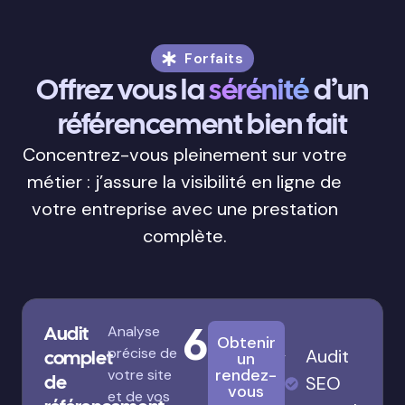
Forfaits
Offrez vous la
sérénité
d’un
référencement bien fait
Concentrez-vous pleinement sur votre
métier : j’assure la visibilité en ligne de
votre entreprise avec une prestation
complète.
680€
Audit
Analyse
Obtenir
précise de
Audit
complet
un
rendez-
votre site
de
SEO
vous
et de vos