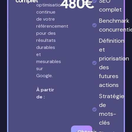
480€
complet
SEO
optimisation
complet
continue
de votre
Benchmark
référencement
concurrenti
pour des
Définition
résultats
durables
et
et
priorisation
mesurables
des
sur
futures
Google.
actions
À partir
Stratégie
de :
de
mots-
clés
Obtenir