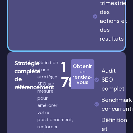
trimestriel
des
actions et
des
résultats
1
Stratégie
Définition
Obtenir
d’une
Audit
complète
un
780€
rendez-
stratégie
de
SEO
vous
SEO sur
référencement
complet
mesure
pour
Benchmark
améliorer
concurrenti
votre
Définition
positionnement,
renforcer
et