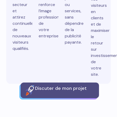
secteur
renforce
ou
visiteurs
et
l’image
services,
en
attirez
professionnelle
sans
clients
continuellement
de
dépendre
et de
de
votre
de la
maximiser
nouveaux
entreprise.
publicité
le
visiteurs
payante.
retour
qualifiés.
sur
investisseme
de
votre
site.
Discuter de mon projet