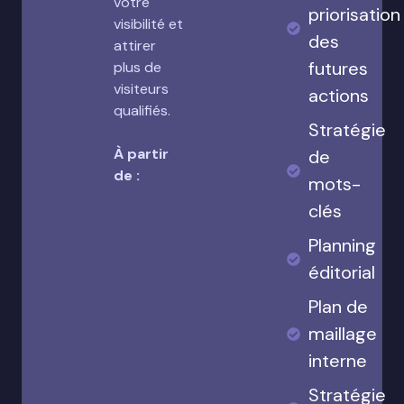
votre
priorisation
visibilité et
des
attirer
futures
plus de
visiteurs
actions
qualifiés.
Stratégie
À partir
de
de :
mots-
clés
Planning
éditorial
Plan de
maillage
interne
Stratégie