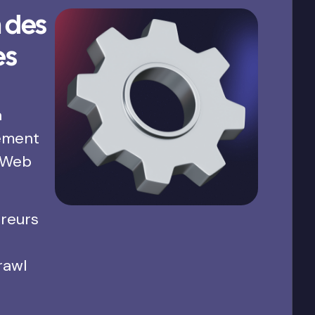
 des
es
a
ement
 Web
rreurs
rawl