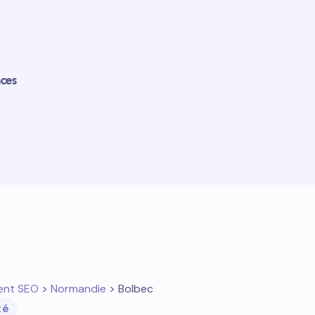
nces
ent SEO
>
Normandie
> Bolbec
té