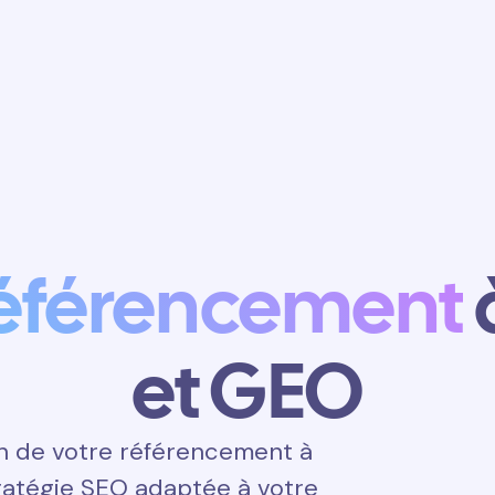
Obtenir un
rendez-vous
éférencement
et GEO
n de votre référencement à
tratégie SEO adaptée à votre