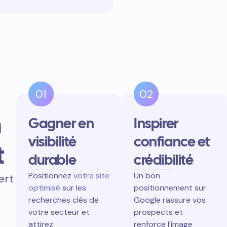
01
02
n
Gagner en
Inspirer
visibilité
confiance et
t
durable
crédibilité
Positionnez
votre site
Un bon
ert
optimisé
sur les
positionnement sur
recherches clés de
Google rassure vos
votre secteur et
prospects et
attirez
renforce l’image