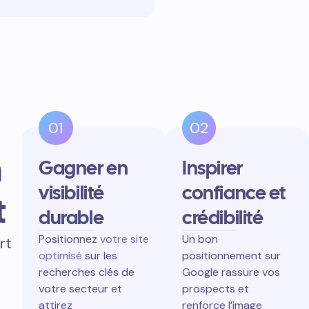
01
02
n
Gagner en
Inspirer
visibilité
confiance et
t
durable
crédibilité
Positionnez
votre site
Un bon
rt
optimisé
sur les
positionnement sur
recherches clés de
Google rassure vos
votre secteur et
prospects et
attirez
renforce l’image