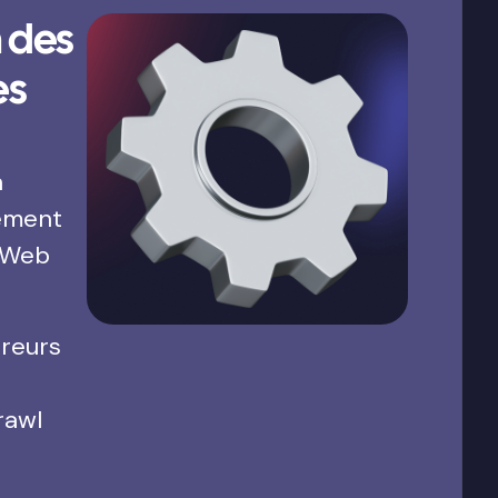
 des
es
a
ement
 Web
rreurs
rawl