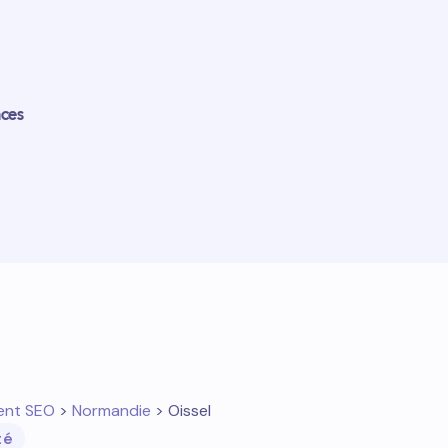
nces
ent SEO
>
Normandie
> Oissel
té