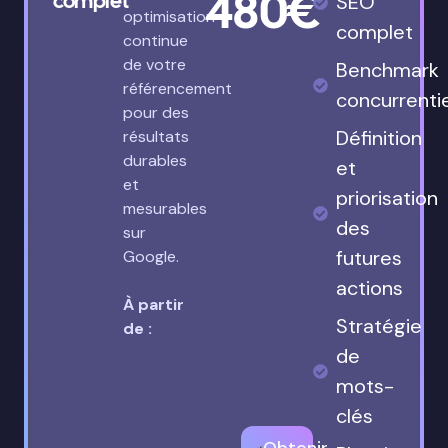
480€
complet
SEO
optimisation
complet
continue
de votre
Benchmark
référencement
concurrenti
pour des
Définition
résultats
durables
et
et
priorisation
mesurables
des
sur
futures
Google.
actions
À partir
Stratégie
de :
de
mots-
clés
Obtenir