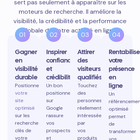
sert pas seulement à apparaître sur les
moteurs de recherche. Il améliore la
visibilité, la crédibilité et la performance
globale de votre activité en ligne.
01
02
03
04
Gagner
Inspirer
Attirer
Rentabilise
en
confiance
des
votre
visibilité
et
visiteurs
présence
durable
crédibilité
qualifiés
en
ligne
Positionnez
Un bon
Touchez
votre
positionnement
des
Un
site
sur
personnes
référenceme
optimisé
Google
réellement
optimisé
sur les
rassure
intéressées
permet
recherches
vos
par
de
clés de
prospects
vos
transformer
votre
et
produits
vos