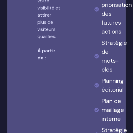
votre
priorisation
visibilité et
des
attirer
futures
plus de
visiteurs
actions
qualifiés.
Stratégie
À partir
de
de :
mots-
clés
Planning
éditorial
Plan de
maillage
interne
Stratégie