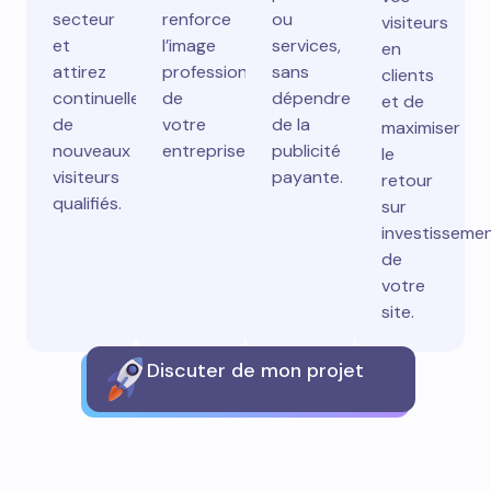
secteur
renforce
ou
visiteurs
et
l’image
services,
en
attirez
professionnelle
sans
clients
continuellement
de
dépendre
et de
de
votre
de la
maximiser
nouveaux
entreprise.
publicité
le
visiteurs
payante.
retour
qualifiés.
sur
investisseme
de
votre
site.
Discuter de mon projet