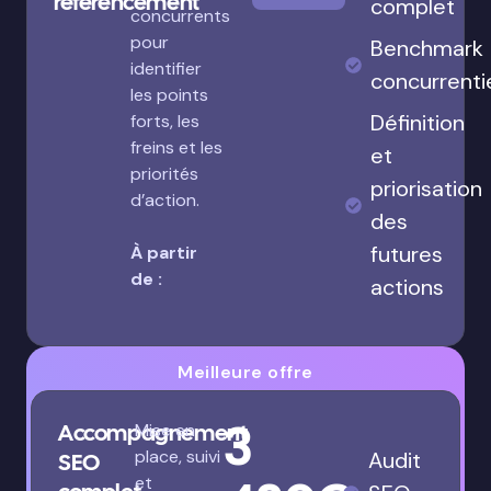
référencement
complet
concurrents
pour
Benchmark
identifier
concurrenti
les points
Définition
forts, les
freins et les
et
priorités
priorisation
d’action.
des
futures
À partir
de :
actions
Meilleure offre
3
Accompagnement
Mise en
place, suivi
Audit
SEO
et