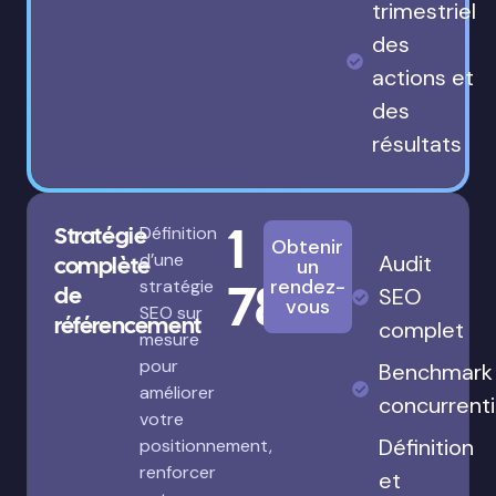
trimestriel
des
actions et
des
résultats
1
Stratégie
Définition
Obtenir
d’une
Audit
complète
un
780€
rendez-
stratégie
de
SEO
vous
SEO sur
référencement
complet
mesure
pour
Benchmark
améliorer
concurrenti
votre
Définition
positionnement,
renforcer
et