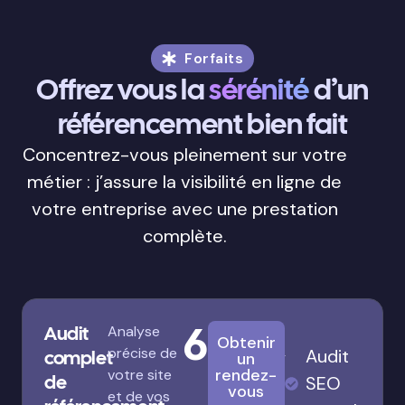
Forfaits
Offrez vous la
sérénité
d’un
référencement bien fait
Concentrez-vous pleinement sur votre
métier : j’assure la visibilité en ligne de
votre entreprise avec une prestation
complète.
680€
Audit
Analyse
Obtenir
précise de
Audit
complet
un
rendez-
votre site
de
SEO
vous
et de vos