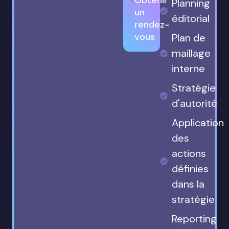
Planning
un
éditorial
rendez-
vous
Plan de
maillage
interne
Stratégie
d'autorité
Application
des
actions
définies
dans la
stratégie
Reporting