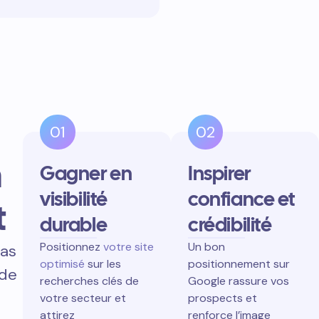
01
02
n
Gagner en
Inspirer
visibilité
confiance et
t
durable
crédibilité
Positionnez
votre site
Un bon
pas
optimisé
sur les
positionnement sur
 de
recherches clés de
Google rassure vos
votre secteur et
prospects et
attirez
renforce l’image