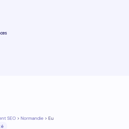
nces
ent SEO
>
Normandie
> Eu
té