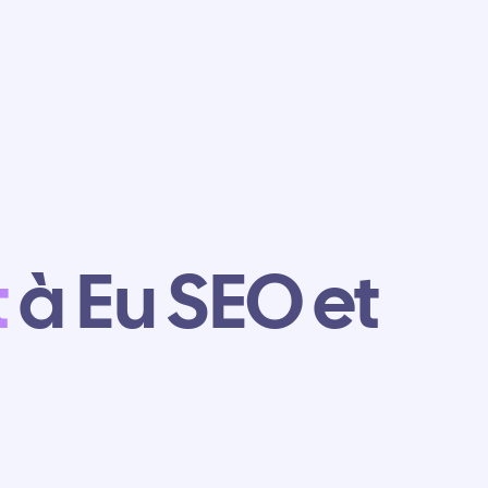
t
à Eu SEO et