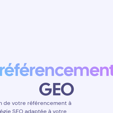
Obtenir un
rendez-vous
référencemen
GEO
n de votre référencement à
atégie SEO adaptée à votre