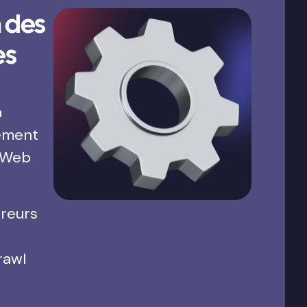
 des
es
a
ement
 Web
rreurs
rawl