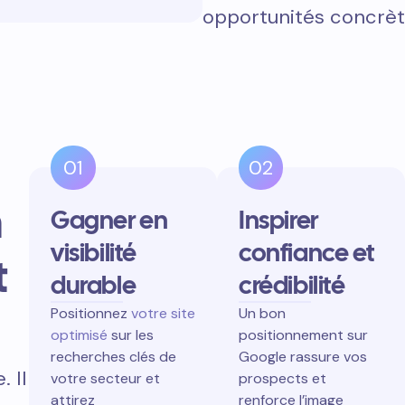
opportunités concrèt
01
02
n
Gagner en
Inspirer
visibilité
confiance et
t
durable
crédibilité
Positionnez
votre site
Un bon
optimisé
sur les
positionnement sur
recherches clés de
Google rassure vos
 Il
votre secteur et
prospects et
attirez
renforce l’image