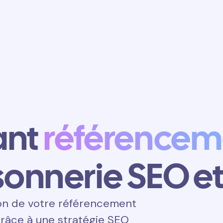
Obtenir un
rendez-vous
ant
référencem
sonnerie SEO e
on de votre référencement
grâce à une stratégie SEO