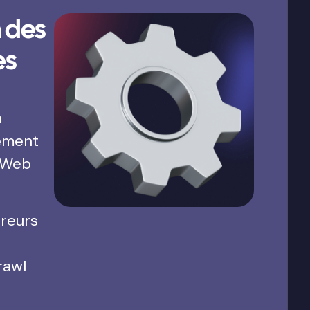
 des
es
a
ement
 Web
rreurs
rawl