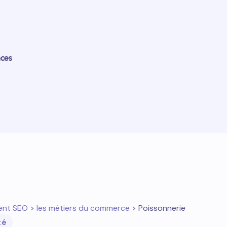
nces
ent SEO
>
les métiers du commerce
> Poissonnerie
té