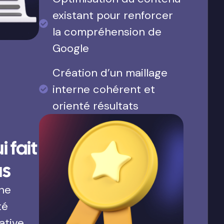
existant pour renforcer
la compréhension de
Google
Création d’un maillage
interne cohérent et
orienté résultats
 fait
us
une
té
ative