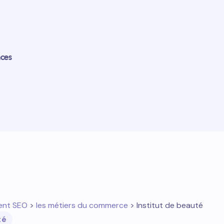
nces
ent SEO
>
les métiers du commerce
> Institut de beauté
té