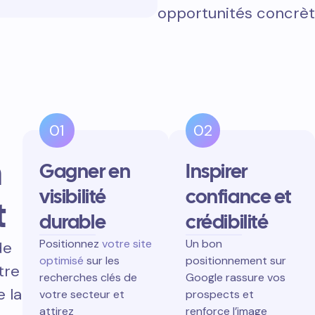
opportunités concrèt
01
02
n
Gagner en
Inspirer
visibilité
confiance et
t
durable
crédibilité
Positionnez
votre site
Un bon
de
optimisé
sur les
positionnement sur
tre
recherches clés de
Google rassure vos
e la
votre secteur et
prospects et
attirez
renforce l’image