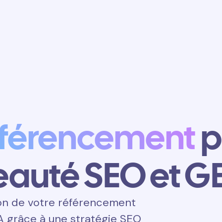
Obtenir un
rendez-vous
éférencement
p
eauté SEO et G
on de votre référencement
IA grâce à une stratégie SEO