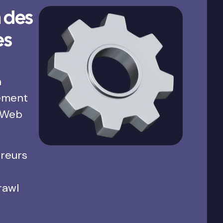
 des
es
a
ement
 Web
rreurs
rawl