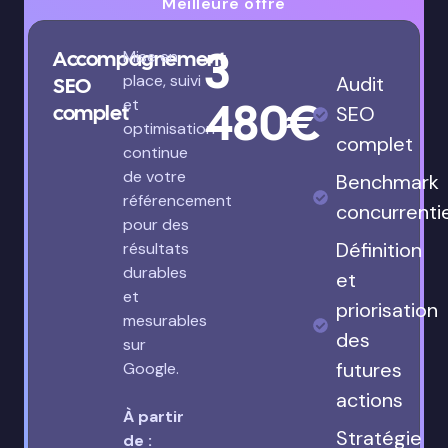
Meilleure offre
3
Accompagnement
Mise en
place, suivi
Audit
SEO
480€
et
complet
SEO
optimisation
complet
continue
de votre
Benchmark
référencement
concurrenti
pour des
Définition
résultats
durables
et
et
priorisation
mesurables
des
sur
futures
Google.
actions
À partir
Stratégie
de :