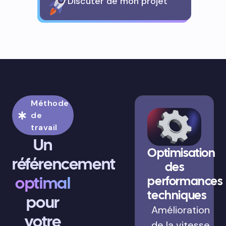
Discuter de mon projet
Méthode
de
travail
Un
Optimisation
référencement
des
optimal
performances
techniques
pour
Amélioration
votre
de la vitesse