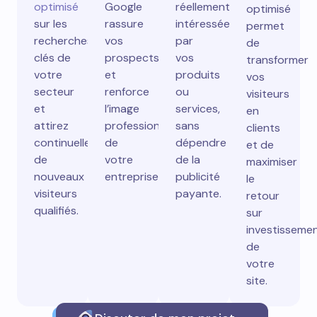
optimisé
Google
réellement
optimisé
sur les
rassure
intéressées
permet
recherches
vos
par
de
clés de
prospects
vos
transformer
votre
et
produits
vos
secteur
renforce
ou
visiteurs
et
l’image
services,
en
attirez
professionnelle
sans
clients
continuellement
de
dépendre
et de
de
votre
de la
maximiser
nouveaux
entreprise.
publicité
le
visiteurs
payante.
retour
qualifiés.
sur
investisseme
de
votre
site.