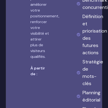
Benchmark
améliorer
concurrenti
votre
Définition
positionnement,
renforcer
et
votre
priorisation
visibilité et
des
attirer
futures
plus de
visiteurs
actions
qualifiés.
Stratégie
À partir
de
de :
mots-
clés
Planning
éditorial