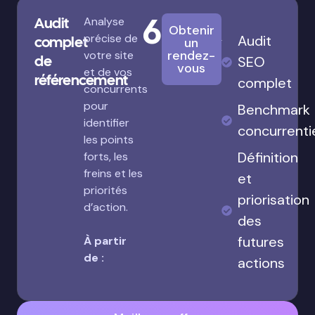
680€
Audit
Analyse
Obtenir
précise de
Audit
complet
un
rendez-
votre site
de
SEO
vous
et de vos
référencement
complet
concurrents
pour
Benchmark
identifier
concurrenti
les points
Définition
forts, les
freins et les
et
priorités
priorisation
d’action.
des
futures
À partir
de :
actions