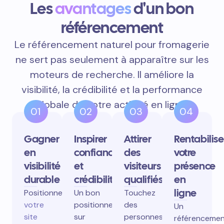
Les
avantages
d'un bon
référencement
Le référencement naturel pour fromagerie
ne sert pas seulement à apparaître sur les
moteurs de recherche. Il améliore la
visibilité, la crédibilité et la performance
globale de votre activité en ligne.
01
02
03
04
Gagner
Inspirer
Attirer
Rentabilise
en
confiance
des
votre
visibilité
et
visiteurs
présence
durable
crédibilité
qualifiés
en
ligne
Positionnez
Un bon
Touchez
votre
positionnement
des
Un
site
sur
personnes
référenceme