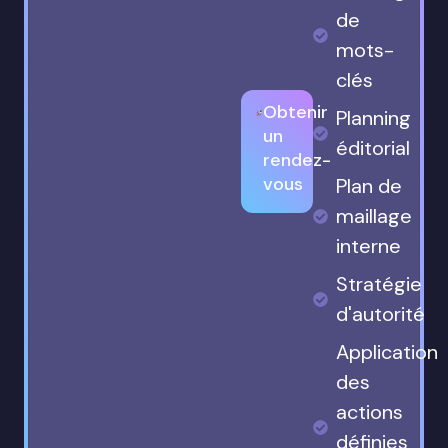
de
mots-
clés
Obtenir
Planning
un
éditorial
rendez-
vous
Plan de
maillage
interne
Stratégie
d'autorité
Application
des
actions
définies