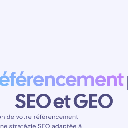
Obtenir un
rendez-vous
référencement
SEO et GEO
on de votre référencement
 une stratégie SEO adaptée à