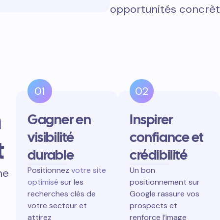
opportunités concrèt
01
02
n
Gagner en
Inspirer
visibilité
confiance et
t
durable
crédibilité
Positionnez
votre site
Un bon
ne
optimisé
sur les
positionnement sur
recherches clés de
Google rassure vos
votre secteur et
prospects et
attirez
renforce l’image