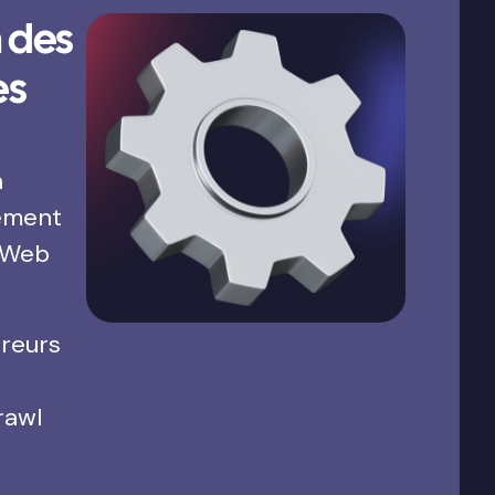
 des
es
a
ement
 Web
rreurs
rawl