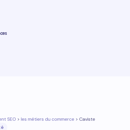
nces
ent SEO
>
les métiers du commerce
> Caviste
té