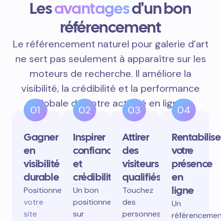
Les
avantages
d'un bon
référencement
Le référencement naturel pour galerie d’art
ne sert pas seulement à apparaître sur les
moteurs de recherche. Il améliore la
visibilité, la crédibilité et la performance
globale de votre activité en ligne.
01
02
03
04
Gagner
Inspirer
Attirer
Rentabilise
en
confiance
des
votre
visibilité
et
visiteurs
présence
durable
crédibilité
qualifiés
en
ligne
Positionnez
Un bon
Touchez
votre
positionnement
des
Un
site
sur
personnes
référenceme