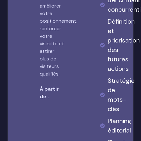
Benchmark
améliorer
concurrenti
votre
Définition
positionnement,
renforcer
et
votre
priorisation
visibilité et
des
attirer
futures
plus de
visiteurs
actions
qualifiés.
Stratégie
À partir
de
de :
mots-
clés
Planning
éditorial