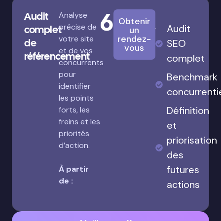
680€
Audit
Analyse
Obtenir
précise de
Audit
complet
un
rendez-
votre site
de
SEO
vous
et de vos
référencement
complet
concurrents
pour
Benchmark
identifier
concurrenti
les points
Définition
forts, les
freins et les
et
priorités
priorisation
d’action.
des
futures
À partir
de :
actions