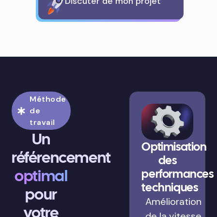
Discuter de mon projet
Méthode
de
travail
Un
Optimisation
référencement
des
optimal
performances
techniques
pour
Amélioration
votre
de la vitesse