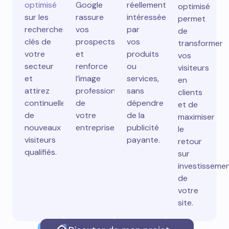
optimisé
Google
réellement
optimisé
sur les
rassure
intéressées
permet
recherches
vos
par
de
clés de
prospects
vos
transformer
votre
et
produits
vos
secteur
renforce
ou
visiteurs
et
l’image
services,
en
attirez
professionnelle
sans
clients
continuellement
de
dépendre
et de
de
votre
de la
maximiser
nouveaux
entreprise.
publicité
le
visiteurs
payante.
retour
qualifiés.
sur
investisseme
de
votre
site.