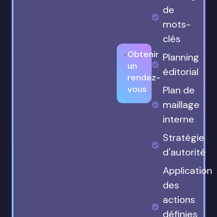
de
mots-
clés
Obtenir
Planning
un
éditorial
rendez-
vous
Plan de
maillage
interne
Stratégie
d'autorité
Application
des
actions
définies