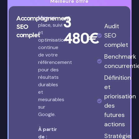
Meilleure offre
3
Accompagnement
Mise en
place, suivi
Audit
SEO
480€
et
complet
SEO
optimisation
complet
continue
de votre
Benchmark
référencement
concurrenti
pour des
Définition
résultats
durables
et
et
priorisation
mesurables
des
sur
futures
Google.
actions
À partir
Stratégie
de :