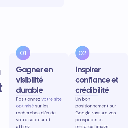
01
02
n
Gagner en
Inspirer
visibilité
confiance et
t
durable
crédibilité
Positionnez
votre site
Un bon
optimisé
sur les
positionnement sur
recherches clés de
Google rassure vos
votre secteur et
prospects et
attirez
renforce l’image