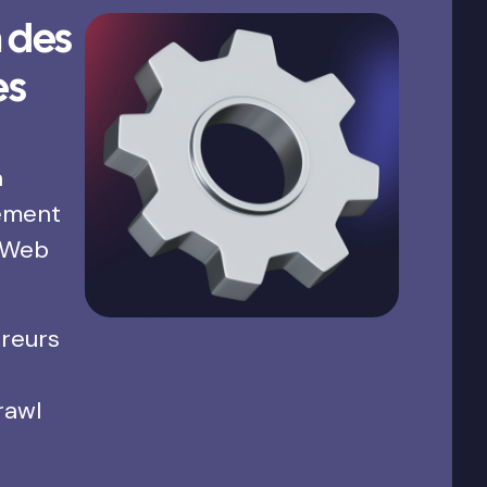
 des
es
a
ement
 Web
rreurs
rawl