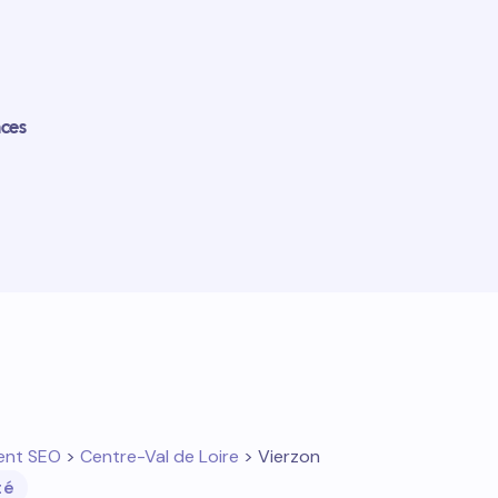
nces
ent SEO
>
Centre-Val de Loire
> Vierzon
té