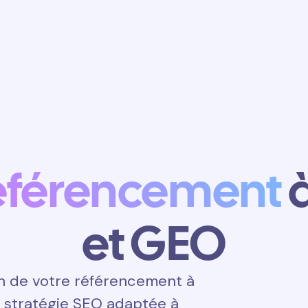
Obtenir un
rendez-vous
éférencement
à
et GEO
n de votre référencement à
e stratégie SEO adaptée à