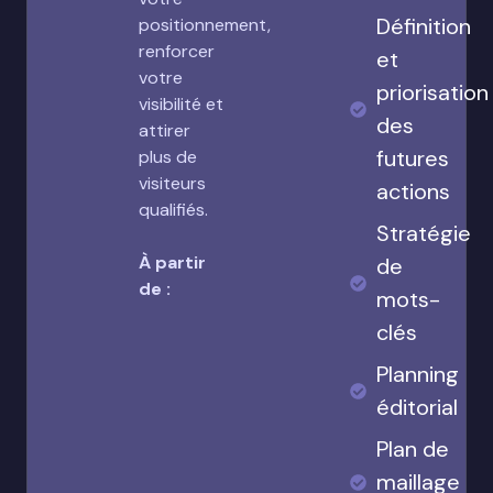
Définition
positionnement,
renforcer
et
votre
priorisation
visibilité et
des
attirer
futures
plus de
visiteurs
actions
qualifiés.
Stratégie
À partir
de
de :
mots-
clés
Planning
éditorial
Plan de
maillage