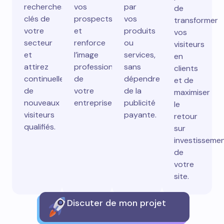
recherches
vos
par
de
clés de
prospects
vos
transformer
votre
et
produits
vos
secteur
renforce
ou
visiteurs
et
l’image
services,
en
attirez
professionnelle
sans
clients
continuellement
de
dépendre
et de
de
votre
de la
maximiser
nouveaux
entreprise.
publicité
le
visiteurs
payante.
retour
qualifiés.
sur
investisseme
de
votre
site.
Discuter de mon projet