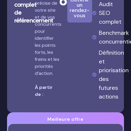
680€
précise de
Audit
complet
un
rendez-
votre site
de
SEO
vous
et de vos
référencement
complet
concurrents
pour
Benchmark
identifier
concurrenti
les points
Définition
forts, les
freins et les
et
priorités
priorisation
d’action.
des
futures
À partir
de :
actions
Meilleure offre