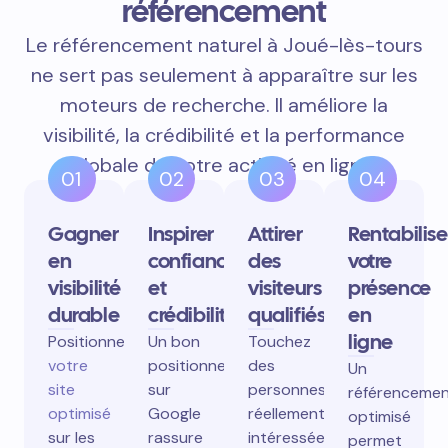
référencement
Le référencement naturel à Joué-lès-tours
ne sert pas seulement à apparaître sur les
moteurs de recherche. Il améliore la
visibilité, la crédibilité et la performance
globale de votre activité en ligne.
01
02
03
04
Gagner
Inspirer
Attirer
Rentabilise
en
confiance
des
votre
visibilité
et
visiteurs
présence
durable
crédibilité
qualifiés
en
ligne
Positionnez
Un bon
Touchez
votre
positionnement
des
Un
site
sur
personnes
référenceme
optimisé
Google
réellement
optimisé
sur les
rassure
intéressées
permet