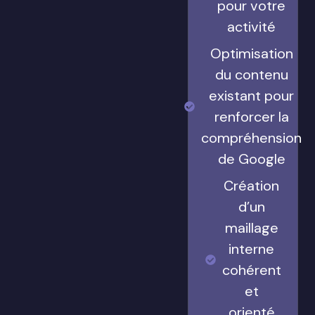
pour votre
activité
Optimisation
du contenu
existant pour
renforcer la
compréhension
de Google
Création
d’un
maillage
interne
cohérent
et
orienté