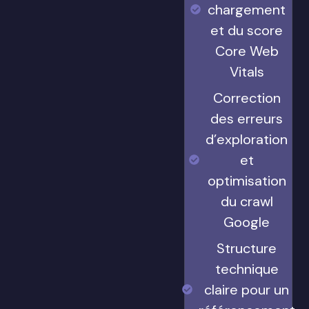
chargement
et du score
Core Web
Vitals
Correction
des erreurs
d’exploration
et
optimisation
du crawl
Google
Structure
technique
claire pour un