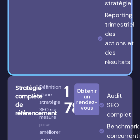
stratégie
Reporting
trimestriel
des
actions et
des
résultats
1
Stratégie
Définition
Obtenir
d’une
Audit
complète
un
780€
rendez-
stratégie
de
SEO
vous
SEO sur
référencement
complet
mesure
pour
Benchmark
améliorer
concurrenti
votre