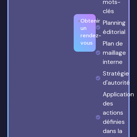
mots-
clés
Obtenir
Planning
un
éditorial
rendez-
vous
Plan de
maillage
interne
Stratégie
d'autorité
Application
des
actions
définies
dans la