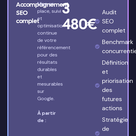
3
Accompagnement
Mise en
place, suivi
Audit
SEO
480€
et
complet
SEO
optimisation
complet
continue
de votre
Benchmark
référencement
concurrenti
pour des
Définition
résultats
durables
et
et
priorisation
mesurables
des
sur
futures
Google.
actions
À partir
Stratégie
de :
de