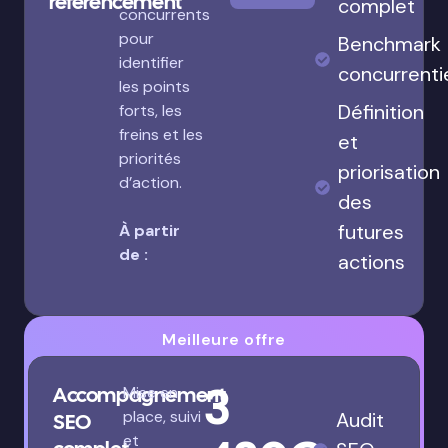
référencement
complet
concurrents
pour
Benchmark
identifier
concurrenti
les points
Définition
forts, les
freins et les
et
priorités
priorisation
d’action.
des
futures
À partir
de :
actions
Meilleure offre
3
Accompagnement
Mise en
place, suivi
Audit
SEO
et