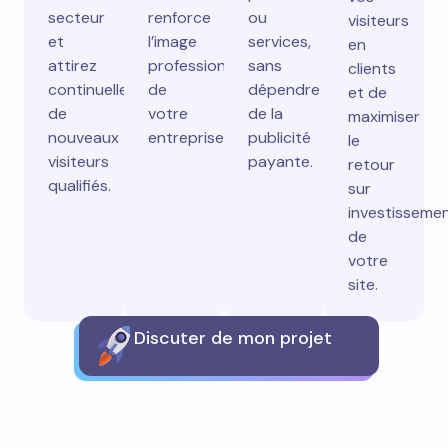
secteur
renforce
ou
visiteurs
et
l’image
services,
en
attirez
professionnelle
sans
clients
continuellement
de
dépendre
et de
de
votre
de la
maximiser
nouveaux
entreprise.
publicité
le
visiteurs
payante.
retour
qualifiés.
sur
investisseme
de
votre
site.
Discuter de mon projet