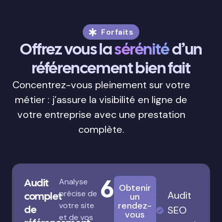
Forfaits
Offrez vous la
sérénité
d’un
référencement bien fait
Concentrez-vous pleinement sur votre
métier : j’assure la visibilité en ligne de
votre entreprise avec une prestation
complète.
680€
Audit
Analyse
Obtenir
précise de
Audit
complet
un
rendez-
votre site
de
SEO
vous
et de vos