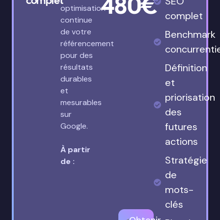
480€
complet
SEO
optimisation
complet
continue
de votre
Benchmark
référencement
concurrenti
pour des
Définition
résultats
durables
et
et
priorisation
mesurables
des
sur
futures
Google.
actions
À partir
Stratégie
de :
de
mots-
clés
Obtenir