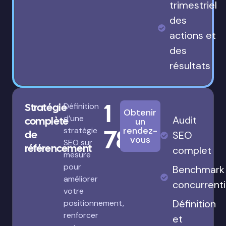
trimestriel
des
actions et
des
résultats
1
Stratégie
Définition
Obtenir
d’une
Audit
complète
un
780€
rendez-
stratégie
de
SEO
vous
SEO sur
référencement
complet
mesure
pour
Benchmark
améliorer
concurrenti
votre
Définition
positionnement,
renforcer
et