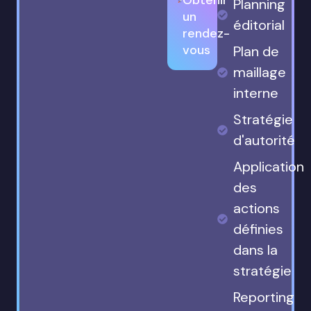
Planning
un
éditorial
rendez-
vous
Plan de
maillage
interne
Stratégie
d'autorité
Application
des
actions
définies
dans la
stratégie
Reporting