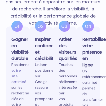
pas seulement à apparaître sur les moteurs
de recherche. Il améliore la visibilité, la
crédibilité et la performance globale de
votre activité en ligne.
01
02
03
04
Gagner
Inspirer
Attirer
Rentabilise
en
confiance
des
votre
visibilité
et
visiteurs
présence
durable
crédibilité
qualifiés
en
ligne
Positionnez
Un bon
Touchez
votre
positionnement
des
Un
site
sur
personnes
référenceme
optimisé
Google
réellement
optimisé
sur les
rassure
intéressées
permet
recherches
vos
par
de
clés de
prospects
vos
transformer
votre
et
produits
vos