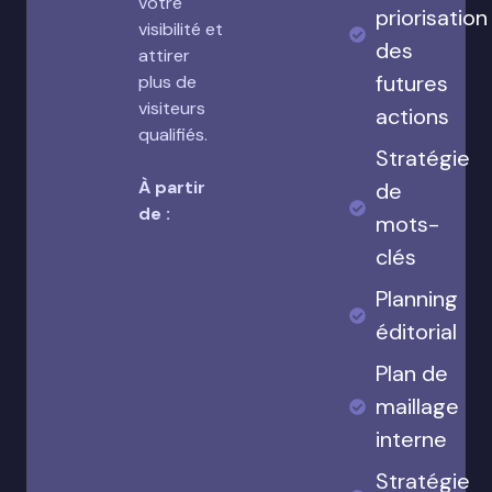
votre
priorisation
visibilité et
des
attirer
futures
plus de
visiteurs
actions
qualifiés.
Stratégie
À partir
de
de :
mots-
clés
Planning
éditorial
Plan de
maillage
interne
Stratégie