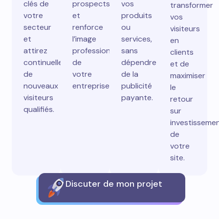
clés de
prospects
vos
transformer
votre
et
produits
vos
secteur
renforce
ou
visiteurs
et
l’image
services,
en
attirez
professionnelle
sans
clients
continuellement
de
dépendre
et de
de
votre
de la
maximiser
nouveaux
entreprise.
publicité
le
visiteurs
payante.
retour
qualifiés.
sur
investisseme
de
votre
site.
Discuter de mon projet