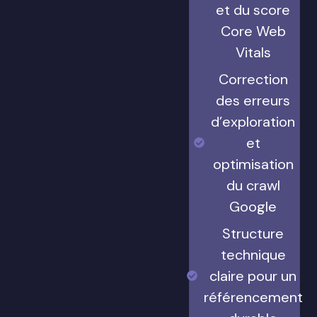
et du score
Core Web
Vitals
Correction
des erreurs
d’exploration
et
optimisation
du crawl
Google
Structure
technique
claire pour un
référencement