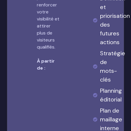
renforcer
et
votre
priorisation
visibilité et
des
attirer
futures
plus de
visiteurs
actions
qualifiés.
Stratégie
À partir
de
de :
mots-
clés
Planning
éditorial
Plan de
maillage
interne