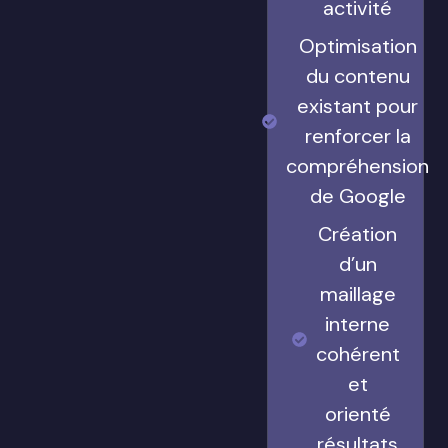
activité
Optimisation
du contenu
existant pour
renforcer la
compréhension
de Google
Création
d’un
maillage
interne
cohérent
et
orienté
résultats