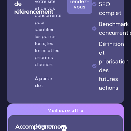
rendez-
votre site
de
SEO
vous
et de vos
référencement
complet
concurrents
pour
Benchmark
identifier
concurrenti
les points
Définition
forts, les
freins et les
et
priorités
priorisation
d’action.
des
futures
À partir
de :
actions
Meilleure offre
3
Accompagnement
Mise en