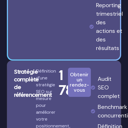
Reporting
trimestriel
des
actions et
des
résultats
1
Stratégie
Définition
Obtenir
d’une
Audit
complète
un
780€
rendez-
stratégie
de
SEO
vous
SEO sur
référencement
complet
mesure
pour
Benchmark
améliorer
concurrenti
votre
Définition
positionnement,