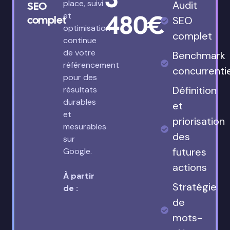
place, suivi
Audit
SEO
480€
et
complet
SEO
optimisation
complet
continue
de votre
Benchmark
référencement
concurrenti
pour des
Définition
résultats
durables
et
et
priorisation
mesurables
des
sur
futures
Google.
actions
À partir
Stratégie
de :
de
mots-