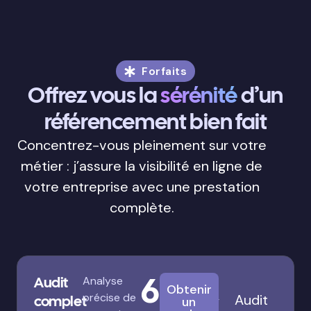
Forfaits
Offrez vous la
sérénité
d’un
référencement bien fait
Concentrez-vous pleinement sur votre
métier : j’assure la visibilité en ligne de
votre entreprise avec une prestation
complète.
680€
Audit
Analyse
Obtenir
précise de
Audit
complet
un