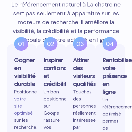
Le référencement naturel à La châtre ne
sert pas seulement à apparaître sur les
moteurs de recherche. Il améliore la
visibilité, la crédibilité et la performance
globale de votre activité en ligne.
01
02
03
04
Gagner
Inspirer
Attirer
Rentabilise
en
confiance
des
votre
visibilité
et
visiteurs
présence
durable
crédibilité
qualifiés
en
ligne
Positionnez
Un bon
Touchez
votre
positionnement
des
Un
site
sur
personnes
référenceme
optimisé
Google
réellement
optimisé
sur les
rassure
intéressées
permet
recherches
vos
par
de