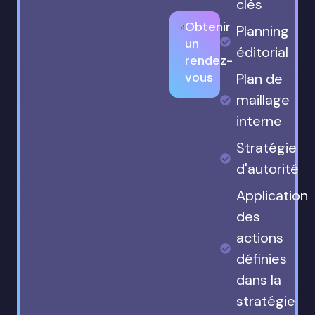
clés
Obtenir
Planning
un
éditorial
rendez-
vous
Plan de
maillage
interne
Stratégie
d'autorité
Application
des
actions
définies
dans la
stratégie