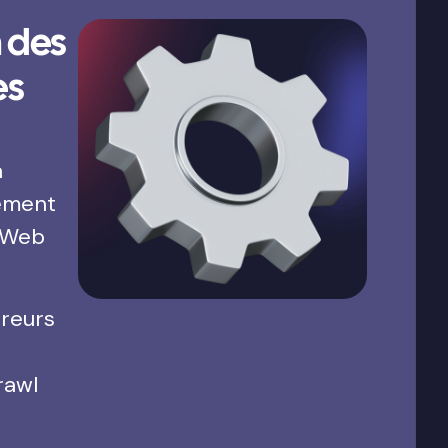
 des
es
a
ement
 Web
rreurs
rawl