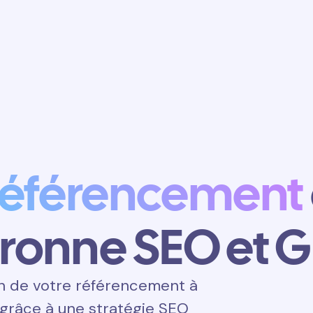
Obtenir un
rendez-vous
référencement
ronne SEO et 
n de votre référencement à
 grâce à une stratégie SEO