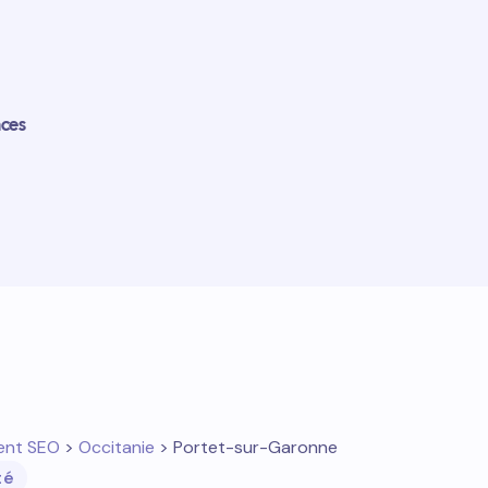
nces
ent SEO
>
Occitanie
> Portet-sur-Garonne
té