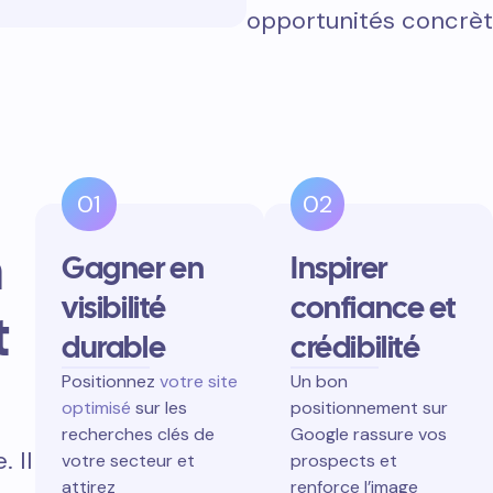
opportunités concrèt
01
02
n
Gagner en
Inspirer
visibilité
confiance et
t
durable
crédibilité
Positionnez
votre site
Un bon
optimisé
sur les
positionnement sur
recherches clés de
Google rassure vos
 Il
votre secteur et
prospects et
attirez
renforce l’image