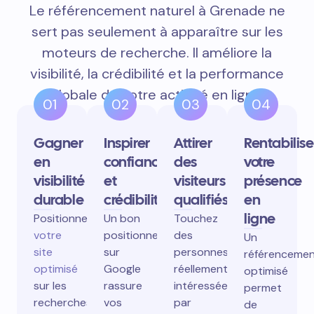
Le référencement naturel à Grenade ne
sert pas seulement à apparaître sur les
moteurs de recherche. Il améliore la
visibilité, la crédibilité et la performance
globale de votre activité en ligne.
01
02
03
04
Gagner
Inspirer
Attirer
Rentabilise
en
confiance
des
votre
visibilité
et
visiteurs
présence
durable
crédibilité
qualifiés
en
ligne
Positionnez
Un bon
Touchez
votre
positionnement
des
Un
site
sur
personnes
référenceme
optimisé
Google
réellement
optimisé
sur les
rassure
intéressées
permet
recherches
vos
par
de