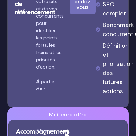
rendez-
votre site
de
SEO
vous
et de vos
référencement
complet
concurrents
pour
Benchmark
identifier
concurrenti
les points
Définition
forts, les
freins et les
et
priorités
priorisation
d’action.
des
futures
À partir
de :
actions
Meilleure offre
3
Accompagnement
Mise en