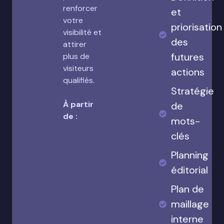
renforcer
et
votre
priorisation
visibilité et
des
attirer
futures
plus de
visiteurs
actions
qualifiés.
Stratégie
À partir
de
de :
mots-
clés
Planning
éditorial
Plan de
maillage
interne