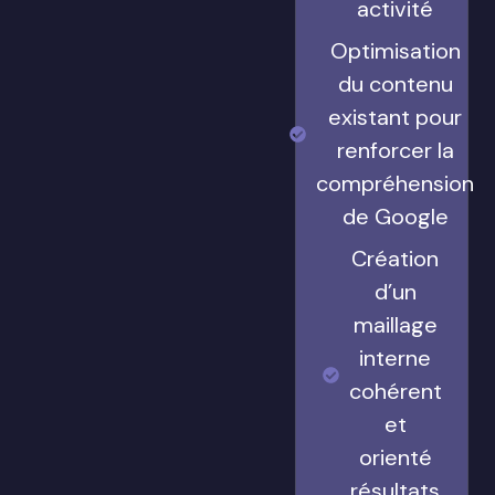
activité
Optimisation
du contenu
existant pour
renforcer la
compréhension
de Google
Création
d’un
maillage
interne
cohérent
et
orienté
résultats