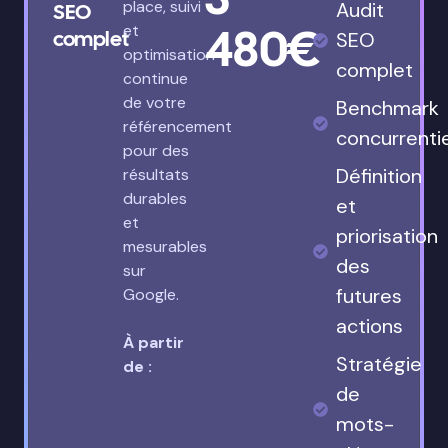
place, suivi
Audit
SEO
480€
et
complet
SEO
optimisation
complet
continue
de votre
Benchmark
référencement
concurrenti
pour des
Définition
résultats
durables
et
et
priorisation
mesurables
des
sur
futures
Google.
actions
À partir
Stratégie
de :
de
mots-