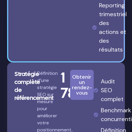
Reporting
trimestriel
des
actions et
des
résultats
1
Stratégie
Définition
Obtenir
d’une
Audit
complète
un
780€
rendez-
stratégie
de
SEO
vous
SEO sur
référencement
complet
mesure
pour
Benchmark
améliorer
concurrenti
votre
Définition
positionnement,