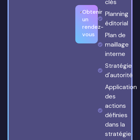
clés
Obtenir
Planning
un
éditorial
rendez-
vous
Plan de
maillage
interne
Stratégie
d'autorité
Application
des
actions
définies
dans la
stratégie