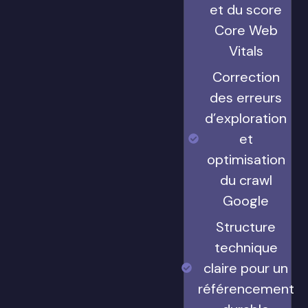
et du score
Core Web
Vitals
Correction
des erreurs
d’exploration
et
optimisation
du crawl
Google
Structure
technique
claire pour un
référencement