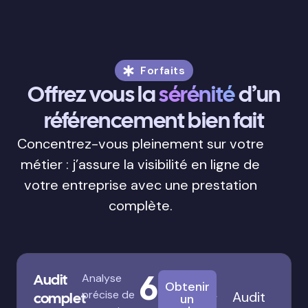
Forfaits
Offrez vous la
sérénité
d’un
référencement bien fait
Concentrez-vous pleinement sur votre
métier : j’assure la visibilité en ligne de
votre entreprise avec une prestation
complète.
680€
Audit
Analyse
Obtenir
précise de
Audit
complet
un