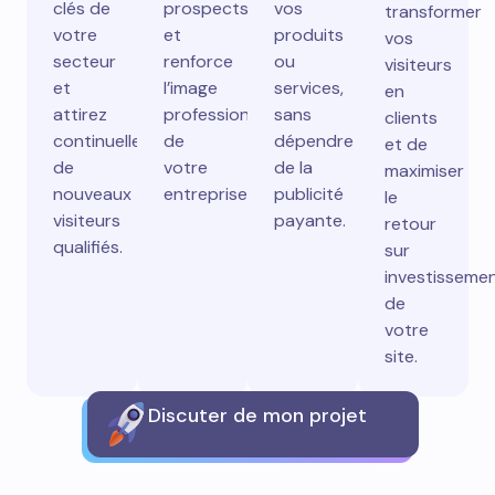
clés de
prospects
vos
transformer
votre
et
produits
vos
secteur
renforce
ou
visiteurs
et
l’image
services,
en
attirez
professionnelle
sans
clients
continuellement
de
dépendre
et de
de
votre
de la
maximiser
nouveaux
entreprise.
publicité
le
visiteurs
payante.
retour
qualifiés.
sur
investisseme
de
votre
site.
Discuter de mon projet