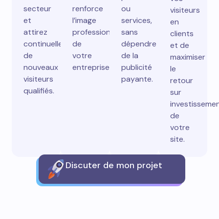
secteur
renforce
ou
visiteurs
et
l’image
services,
en
attirez
professionnelle
sans
clients
continuellement
de
dépendre
et de
de
votre
de la
maximiser
nouveaux
entreprise.
publicité
le
visiteurs
payante.
retour
qualifiés.
sur
investisseme
de
votre
site.
Discuter de mon projet