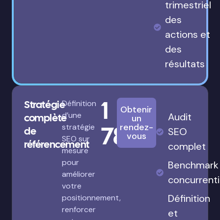
trimestriel
des
actions et
des
résultats
1
Stratégie
Définition
Obtenir
d’une
Audit
complète
un
780€
rendez-
stratégie
de
SEO
vous
SEO sur
référencement
complet
mesure
pour
Benchmark
améliorer
concurrenti
votre
Définition
positionnement,
renforcer
et