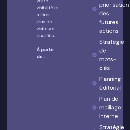
votre
priorisation
visibilité et
des
attirer
futures
plus de
visiteurs
actions
qualifiés.
Stratégie
À partir
de
de :
mots-
clés
Planning
éditorial
Plan de
maillage
interne
Stratégie