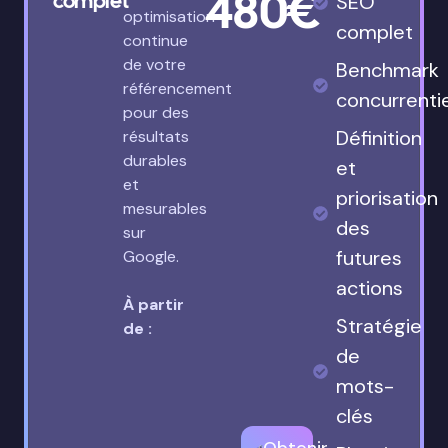
480€
complet
SEO
optimisation
complet
continue
de votre
Benchmark
référencement
concurrenti
pour des
Définition
résultats
durables
et
et
priorisation
mesurables
des
sur
futures
Google.
actions
À partir
Stratégie
de :
de
mots-
clés
Obtenir