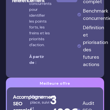
référencement
complet
concurrents
pour
Benchmark
identifier
concurrenti
les points
Définition
forts, les
freins et les
et
priorités
priorisation
d’action.
des
futures
À partir
de :
actions
Meilleure offre
3
Accompagnement
Mise en
place, suivi
Audit
SEO
et