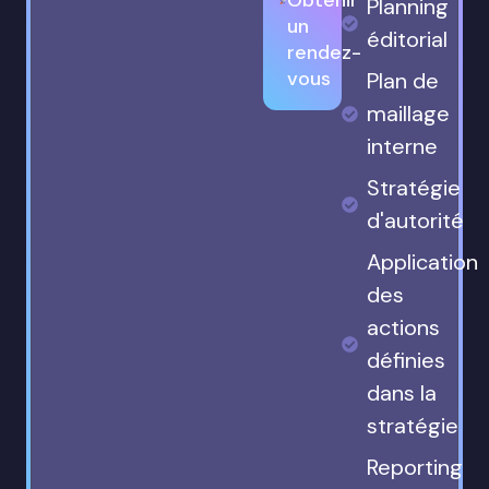
Planning
un
éditorial
rendez-
vous
Plan de
maillage
interne
Stratégie
d'autorité
Application
des
actions
définies
dans la
stratégie
Reporting