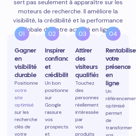
sert pas seulement à apparaître sur les
moteurs de recherche. Il améliore la
visibilité, la crédibilité et la performance
globale de votre activité en ligne.
01
02
03
04
Gagner
Inspirer
Attirer
Rentabilise
en
confiance
des
votre
visibilité
et
visiteurs
présence
durable
crédibilité
qualifiés
en
ligne
Positionnez
Un bon
Touchez
votre
positionnement
des
Un
site
sur
personnes
référenceme
optimisé
Google
réellement
optimisé
sur les
rassure
intéressées
permet
recherches
vos
par
de
clés de
prospects
vos
transformer
votre
et
produits
vos