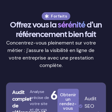
Forfaits
Offrez vous la
sérénité
d’un
référencement bien fait
Concentrez-vous pleinement sur votre
métier : j’assure la visibilité en ligne de
votre entreprise avec une prestation
complète.
680€
Audit
Analyse
Obtenir
précise de
Audit
complet
un
rendez-
votre site
de
SEO
vous
et de vos