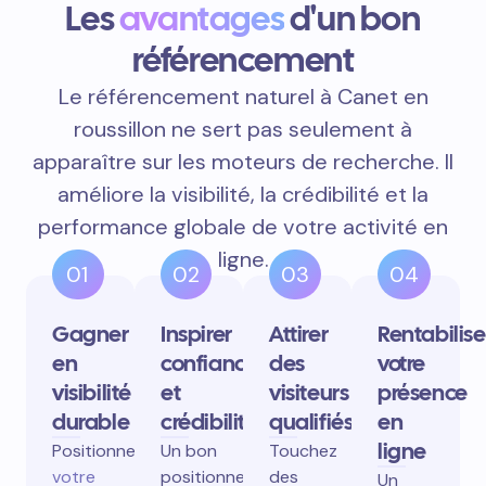
Les
avantages
d'un bon
référencement
Le référencement naturel à Canet en
roussillon ne sert pas seulement à
apparaître sur les moteurs de recherche. Il
améliore la visibilité, la crédibilité et la
performance globale de votre activité en
ligne.
01
02
03
04
Gagner
Inspirer
Attirer
Rentabilise
en
confiance
des
votre
visibilité
et
visiteurs
présence
durable
crédibilité
qualifiés
en
ligne
Positionnez
Un bon
Touchez
votre
positionnement
des
Un