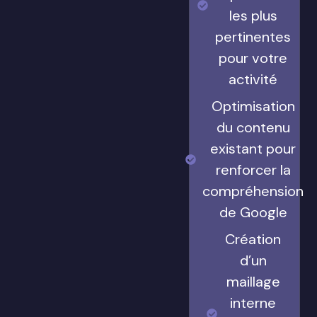
les plus
pertinentes
pour votre
activité
Optimisation
du contenu
existant pour
renforcer la
compréhension
de Google
Création
d’un
maillage
interne