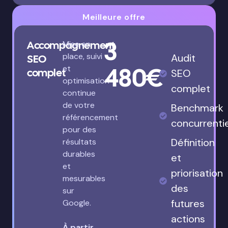
Meilleure offre
3
Accompagnement
Mise en
place, suivi
Audit
SEO
480€
et
complet
SEO
optimisation
complet
continue
de votre
Benchmark
référencement
concurrenti
pour des
Définition
résultats
durables
et
et
priorisation
mesurables
des
sur
futures
Google.
actions
À partir