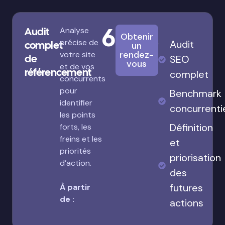
680€
Audit
Analyse
Obtenir
précise de
Audit
complet
un
rendez-
votre site
de
SEO
vous
et de vos
référencement
complet
concurrents
pour
Benchmark
identifier
concurrenti
les points
Définition
forts, les
freins et les
et
priorités
priorisation
d’action.
des
futures
À partir
de :
actions