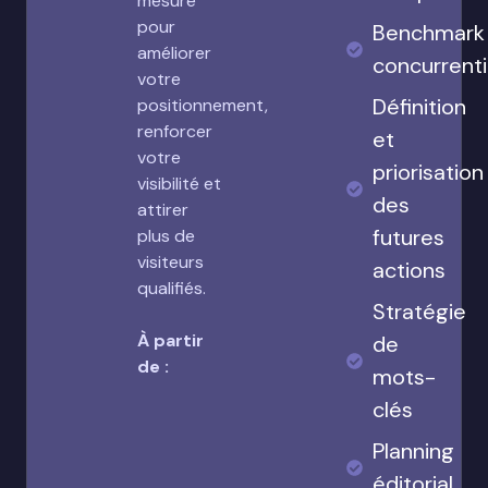
mesure
pour
Benchmark
améliorer
concurrenti
votre
Définition
positionnement,
renforcer
et
votre
priorisation
visibilité et
des
attirer
futures
plus de
visiteurs
actions
qualifiés.
Stratégie
À partir
de
de :
mots-
clés
Planning
éditorial