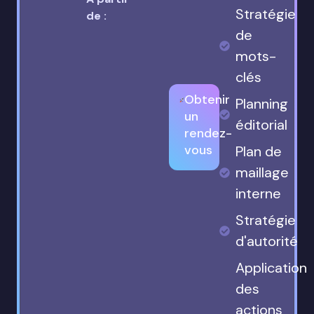
Stratégie
de :
de
mots-
clés
Obtenir
Planning
un
éditorial
rendez-
vous
Plan de
maillage
interne
Stratégie
d'autorité
Application
des
actions