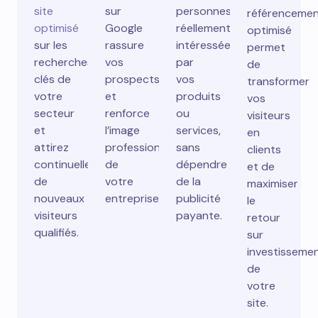
site
sur
personnes
référenceme
optimisé
Google
réellement
optimisé
sur les
rassure
intéressées
permet
recherches
vos
par
de
clés de
prospects
vos
transformer
votre
et
produits
vos
secteur
renforce
ou
visiteurs
et
l’image
services,
en
attirez
professionnelle
sans
clients
continuellement
de
dépendre
et de
de
votre
de la
maximiser
nouveaux
entreprise.
publicité
le
visiteurs
payante.
retour
qualifiés.
sur
investisseme
de
votre
site.