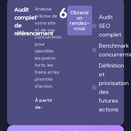
680€
Audit
Analyse
Obtenir
précise de
Audit
complet
un
rendez-
votre site
de
SEO
vous
et de vos
référencement
complet
concurrents
pour
Benchmark
identifier
concurrenti
les points
Définition
forts, les
freins et les
et
priorités
priorisation
d’action.
des
futures
À partir
de :
actions