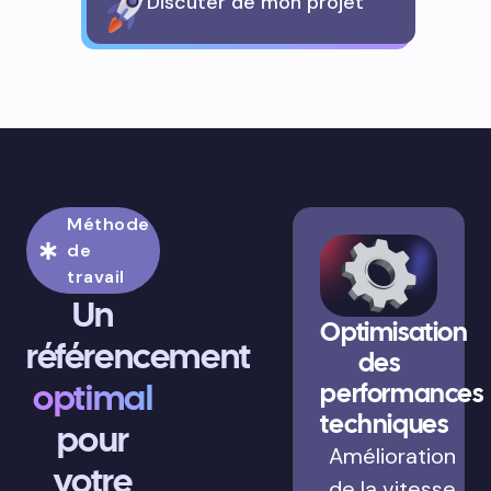
Discuter de mon projet
Méthode
de
travail
Un
Optimisation
référencement
des
optimal
performances
techniques
pour
Amélioration
votre
de la vitesse