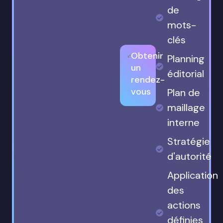
de
mots-
clés
Obtenir
Planning
un
éditorial
rendez-
vous
Plan de
maillage
interne
Stratégie
d'autorité
Application
des
actions
définies