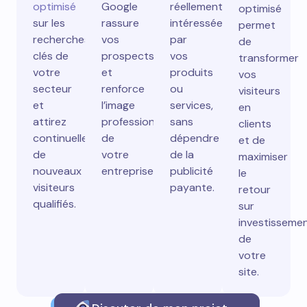
optimisé
Google
réellement
optimisé
sur les
rassure
intéressées
permet
recherches
vos
par
de
clés de
prospects
vos
transformer
votre
et
produits
vos
secteur
renforce
ou
visiteurs
et
l’image
services,
en
attirez
professionnelle
sans
clients
continuellement
de
dépendre
et de
de
votre
de la
maximiser
nouveaux
entreprise.
publicité
le
visiteurs
payante.
retour
qualifiés.
sur
investisseme
de
votre
site.