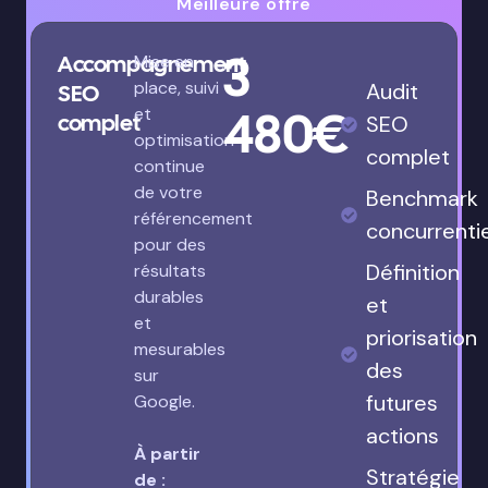
Meilleure offre
3
Accompagnement
Mise en
place, suivi
Audit
SEO
480€
et
complet
SEO
optimisation
complet
continue
de votre
Benchmark
référencement
concurrenti
pour des
Définition
résultats
durables
et
et
priorisation
mesurables
des
sur
futures
Google.
actions
À partir
Stratégie
de :