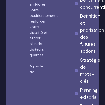
Benchmark
améliorer
concurrenti
votre
Définition
positionnement,
renforcer
et
votre
priorisation
visibilité et
des
attirer
futures
plus de
visiteurs
actions
qualifiés.
Stratégie
À partir
de
de :
mots-
clés
Planning
éditorial