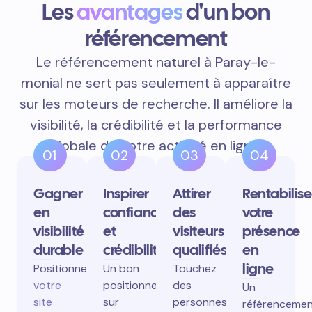
Les
avantages
d'un bon
référencement
Le référencement naturel à Paray-le-
monial ne sert pas seulement à apparaître
sur les moteurs de recherche. Il améliore la
visibilité, la crédibilité et la performance
globale de votre activité en ligne.
01
02
03
04
Gagner
Inspirer
Attirer
Rentabilise
en
confiance
des
votre
visibilité
et
visiteurs
présence
durable
crédibilité
qualifiés
en
ligne
Positionnez
Un bon
Touchez
votre
positionnement
des
Un
site
sur
personnes
référenceme