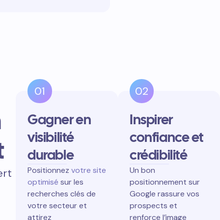
01
02
n
Gagner en
Inspirer
visibilité
confiance et
t
durable
crédibilité
Positionnez
votre site
Un bon
ert
optimisé
sur les
positionnement sur
recherches clés de
Google rassure vos
votre secteur et
prospects et
attirez
renforce l’image