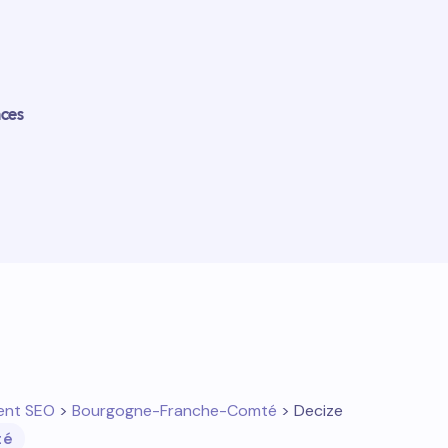
nces
ent SEO
>
Bourgogne-Franche-Comté
> Decize
té