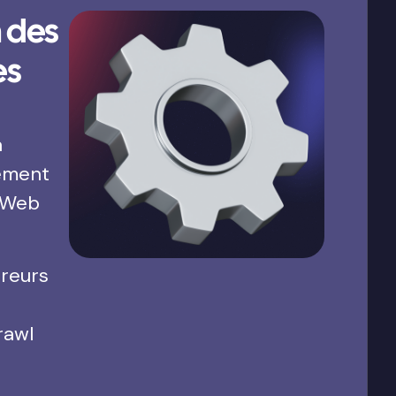
 des
es
a
ement
 Web
rreurs
rawl