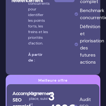
référencement
complet
concurrents
pour
Benchmark
identifier
concurrenti
les points
Définition
forts, les
freins et les
et
priorités
priorisation
d’action.
des
futures
À partir
de :
actions
Meilleure offre
3
Accompagnement
Mise en
place, suivi
Audit
SEO
et