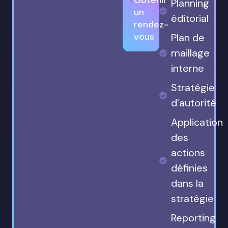
Planning
un
éditorial
rendez-
vous
Plan de
maillage
interne
Stratégie
d'autorité
Application
des
actions
définies
dans la
stratégie
Reporting