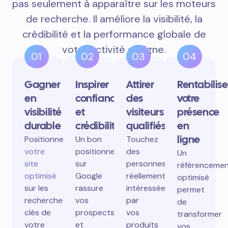
pas seulement à apparaître sur les moteurs
de recherche. Il améliore la visibilité, la
crédibilité et la performance globale de
votre activité en ligne.
01
02
03
04
Gagner
Inspirer
Attirer
Rentabilise
en
confiance
des
votre
visibilité
et
visiteurs
présence
durable
crédibilité
qualifiés
en
ligne
Positionnez
Un bon
Touchez
votre
positionnement
des
Un
site
sur
personnes
référenceme
optimisé
Google
réellement
optimisé
sur les
rassure
intéressées
permet
recherches
vos
par
de
clés de
prospects
vos
transformer
votre
et
produits
vos