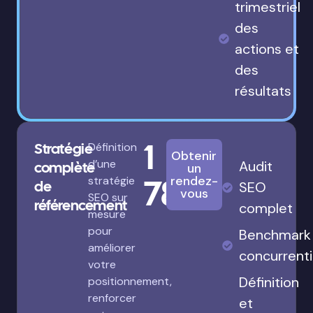
trimestriel
des
actions et
des
résultats
1
Stratégie
Définition
Obtenir
d’une
Audit
complète
un
780€
rendez-
stratégie
de
SEO
vous
SEO sur
référencement
complet
mesure
pour
Benchmark
améliorer
concurrenti
votre
Définition
positionnement,
renforcer
et