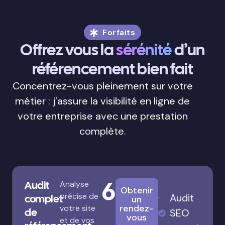
Forfaits
Offrez vous la
sérénité
d’un
référencement bien fait
Concentrez-vous pleinement sur votre
métier : j’assure la visibilité en ligne de
votre entreprise avec une prestation
complète.
680€
Audit
Analyse
Obtenir
précise de
Audit
complet
un
rendez-
votre site
de
SEO
vous
et de vos