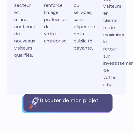
secteur
renforce
ou
visiteurs
et
l’image
services,
en
attirez
professionnelle
sans
clients
continuellement
de
dépendre
et de
de
votre
de la
maximiser
nouveaux
entreprise.
publicité
le
visiteurs
payante.
retour
qualifiés.
sur
investisseme
de
votre
site.
Discuter de mon projet