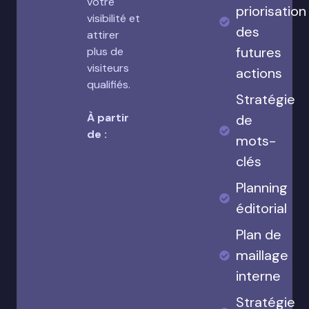
votre
priorisation
visibilité et
des
attirer
futures
plus de
visiteurs
actions
qualifiés.
Stratégie
À partir
de
de :
mots-
clés
Planning
éditorial
Plan de
maillage
interne
Stratégie