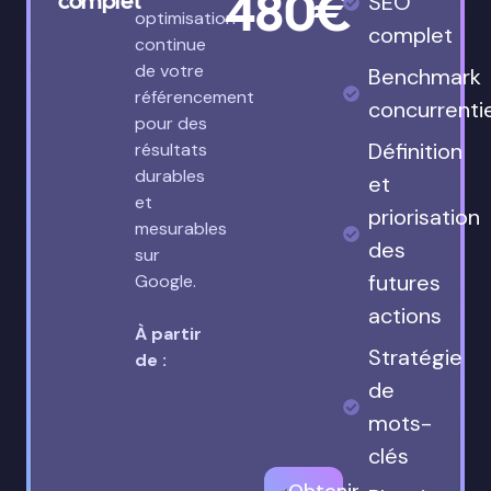
480€
complet
SEO
optimisation
complet
continue
de votre
Benchmark
référencement
concurrenti
pour des
Définition
résultats
durables
et
et
priorisation
mesurables
des
sur
futures
Google.
actions
À partir
Stratégie
de :
de
mots-
clés
Obtenir