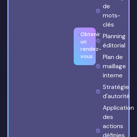
de
mots-
clés
Obtenir
Planning
un
éditorial
rendez-
vous
Plan de
maillage
interne
Stratégie
d'autorité
Application
des
actions
définies