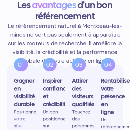
Les
avantages
d'un bon
référencement
Le référencement naturel à Montceau-les-
mines ne sert pas seulement à apparaître
sur les moteurs de recherche. Il améliore la
visibilité, la crédibilité et la performance
globale de votre activité en ligne.
01
02
03
04
Gagner
Inspirer
Attirer
Rentabilise
en
confiance
des
votre
visibilité
et
visiteurs
présence
durable
crédibilité
qualifiés
en
ligne
Positionnez
Un bon
Touchez
votre
positionnement
des
Un
site
sur
personnes
référenceme