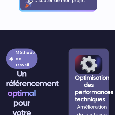
Discuter de mon projet
Méthode
de
travail
Un
Optimisation
référencement
des
optimal
performances
techniques
pour
Amélioration
votre
de la vitesse