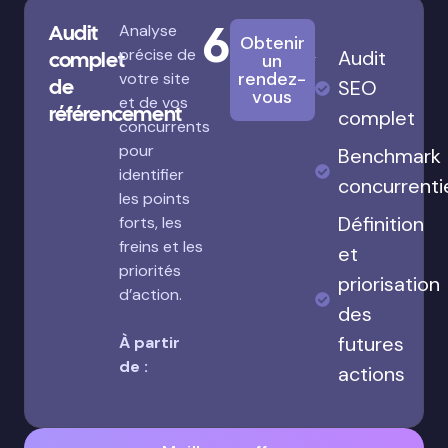
680€
Audit
Analyse
Obtenir
précise de
Audit
complet
un
rendez-
votre site
de
SEO
vous
et de vos
référencement
complet
concurrents
pour
Benchmark
identifier
concurrenti
les points
Définition
forts, les
freins et les
et
priorités
priorisation
d’action.
des
futures
À partir
de :
actions