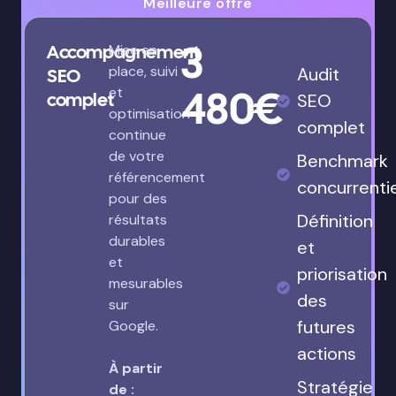
Meilleure offre
3
Accompagnement
Mise en
place, suivi
Audit
SEO
480€
et
complet
SEO
optimisation
complet
continue
de votre
Benchmark
référencement
concurrenti
pour des
Définition
résultats
durables
et
et
priorisation
mesurables
des
sur
futures
Google.
actions
À partir
Stratégie
de :