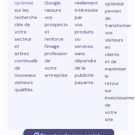
optimisé
Google
réellement
optimisé
sur les
rassure
intéressées
permet
recherches
vos
par
de
clés de
prospects
vos
transformer
votre
et
produits
vos
secteur
renforce
ou
visiteurs
et
l’image
services,
en
attirez
professionnelle
sans
clients
continuellement
de
dépendre
et de
de
votre
de la
maximiser
nouveaux
entreprise.
publicité
le
visiteurs
payante.
retour
qualifiés.
sur
investisseme
de
votre
site.