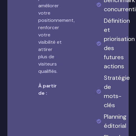
Benchmark
améliorer
concurrenti
votre
Définition
positionnement,
renforcer
et
votre
priorisation
visibilité et
des
attirer
futures
plus de
visiteurs
actions
qualifiés.
Stratégie
À partir
de
de :
mots-
clés
Planning
éditorial