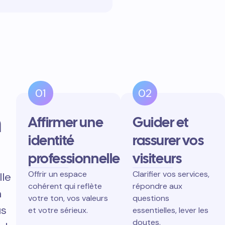
01
02
n
Affirmer une
Guider et
identité
rassurer vos
professionnelle
visiteurs
Offrir un espace
Clarifier vos services,
lle
cohérent qui reflète
répondre aux
n
votre ton, vos valeurs
questions
us
et votre sérieux.
essentielles, lever les
doutes.