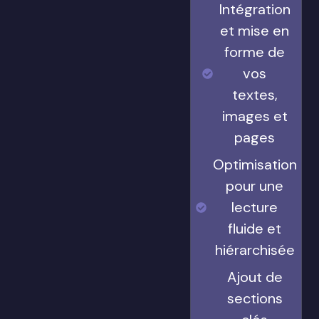
Intégration
et mise en
forme de
vos
textes,
images et
pages
Optimisation
pour une
lecture
fluide et
hiérarchisée
Ajout de
sections