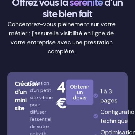
Offrez vous la
sérénité
d’un
site bien fait
Concentrez-vous pleinement sur votre
métier : j’assure la visibilité en ligne de
votre entreprise avec une prestation
complète.
480
Création
Création
Obtenir
d’un petit
1 à 3
d'un
un
€
devis
site vitrine
mini
pages
pour
site
Configuratio
diffuser
l’essentiel
technique
de votre
Optimisatio
activité.