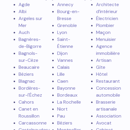
Agde
Annecy
Architecte
Albi
Bourg-en-
d’intérieur
Argeles sur
Bresse
Électricien
Mer
Grenoble
Plombier
Auch
Lyon
Maçon
Bagnères-
Saint-
Menuisier
de-Bigorre
Étienne
Agence
Bagnols-
Dijon
immobilière
sur-Cèze
Vannes
Artisan
Beaucaire
Calais
Gîte
Béziers
Lille
Hôtel
Blagnac
Caen
Restaurant
Bordères-
Bayonne
Concession
sur-l'Échez
Bordeaux
automobile
Cahors
La Rochelle
Brasserie
Canet en
Niort
artisanale
Roussillon
Pau
Association
Carcassonne
Béziers
Avocat
Castelnaudary
Montpellier
Cabinet