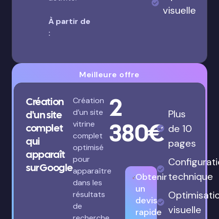
visuelle
À partir de
:
Meilleure offre
2
Création
Création
d’un site
Plus
d'un site
380€
vitrine
complet
de 10
complet
qui
pages
optimisé
apparaît
pour
Configurat
sur Google
apparaître
technique
Obtenir
dans les
un
Optimisati
résultats
devis
de
visuelle
rapide
recherche.