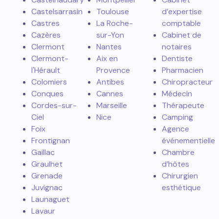
Castelsarrasin
Toulouse
d’expertise
Castres
La Roche-
comptable
Cazères
sur-Yon
Cabinet de
Clermont
Nantes
notaires
Clermont-
Aix en
Dentiste
l'Hérault
Provence
Pharmacien
Colomiers
Antibes
Chiropracteur
Conques
Cannes
Médecin
Cordes-sur-
Marseille
Thérapeute
Ciel
Nice
Camping
Foix
Agence
Frontignan
événementielle
Gaillac
Chambre
Graulhet
d’hôtes
Grenade
Chirurgien
Juvignac
esthétique
Launaguet
Lavaur