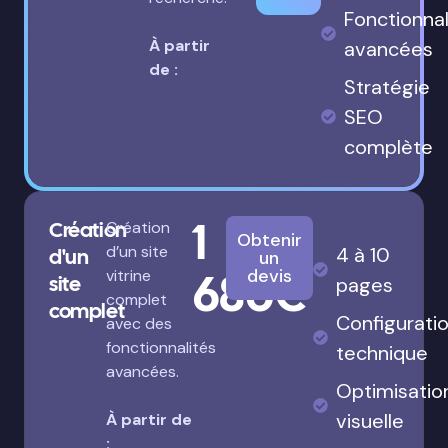
Fonctionnal
À partir
avancées
de :
Stratégie
SEO
complète
1
Création
Création
Obtenir
d’un site
4 à 10
d'un
un
680€
devis
vitrine
site
pages
complet
complet
Configurati
avec des
fonctionnalités
technique
avancées.
Optimisatio
visuelle
À partir de
: