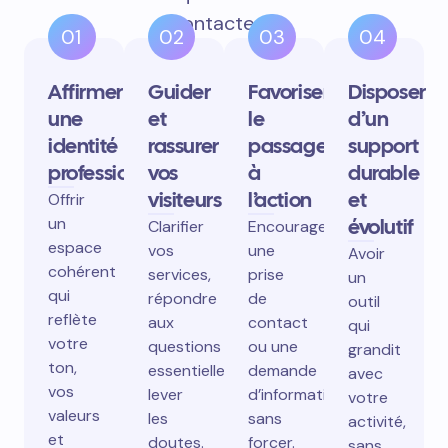
contactent.
01
02
03
04
Affirmer
Guider
Favoriser
Disposer
une
et
le
d’un
identité
rassurer
passage
support
professionnelle
vos
à
durable
visiteurs
l’action
et
Offrir
un
évolutif
Clarifier
Encourager
espace
vos
une
Avoir
cohérent
services,
prise
un
qui
répondre
de
outil
reflète
aux
contact
qui
votre
questions
ou une
grandit
ton,
essentielles,
demande
avec
vos
lever
d’information
votre
valeurs
les
sans
activité,
et
doutes.
forcer.
sans